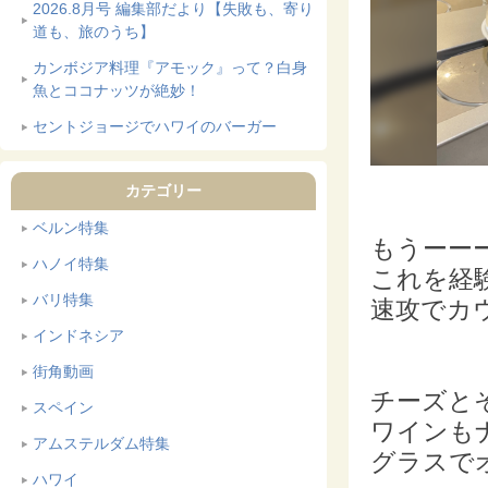
2026.8月号 編集部だより【失敗も、寄り
道も、旅のうち】
カンボジア料理『アモック』って？白身
魚とココナッツが絶妙！
セントジョージでハワイのバーガー
カテゴリー
ベルン特集
もうーー
ハノイ特集
これを経
バリ特集
速攻でカ
インドネシア
街角動画
チーズと
スペイン
ワインも
アムステルダム特集
グラスで
ハワイ