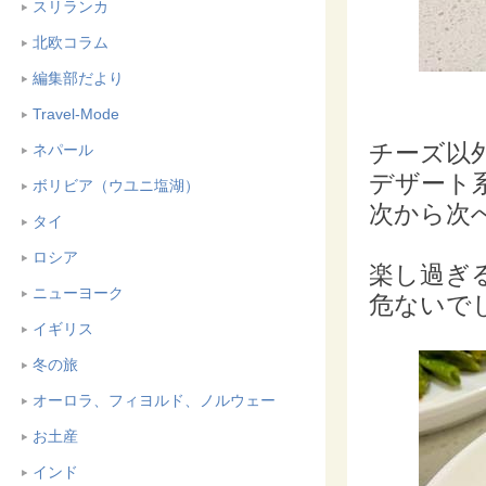
スリランカ
北欧コラム
編集部だより
Travel-Mode
チーズ以
ネパール
デザート
ボリビア（ウユニ塩湖）
次から次
タイ
ロシア
楽し過ぎ
ニューヨーク
危ないで
イギリス
冬の旅
オーロラ、フィヨルド、ノルウェー
お土産
インド