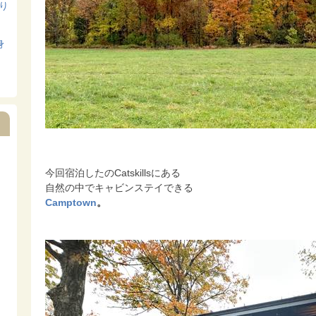
寄り
身
今回宿泊したのCatskillsにある
自然の中でキャビンステイできる
Camptown
。