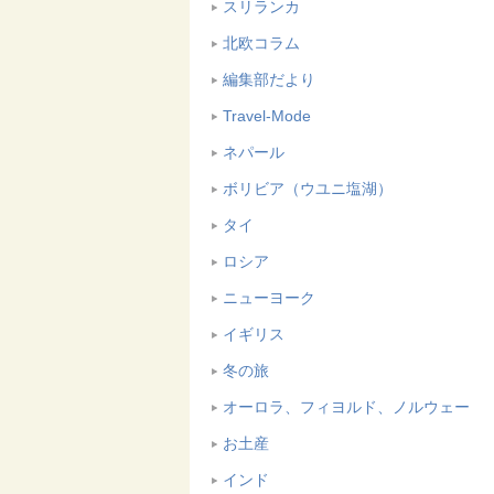
スリランカ
北欧コラム
編集部だより
Travel-Mode
ネパール
ボリビア（ウユニ塩湖）
タイ
ロシア
ニューヨーク
イギリス
冬の旅
オーロラ、フィヨルド、ノルウェー
お土産
インド