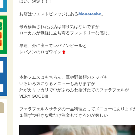
はい、決定！！！
お店はウエストビレッジにある
Moustache
。
最近移転されたお店は飾り気はないですが
ローカルが気軽に立ち寄るフレンドリーな感じ。
早速、外に座ってレバノンビールと
レバノンのロゼワイン
本格フムスはもちろん、豆や野菜類のメッゼも
いろいろ気になるメニューもありますが
外がカリッカリで中がふわふわ揚げたてのファラフェルが
VERY GOOD!!!
ファラフェル＆サラダの一品料理としてメニューにあります
１個ずつ好きな数だけ注文もできるのが嬉しい！