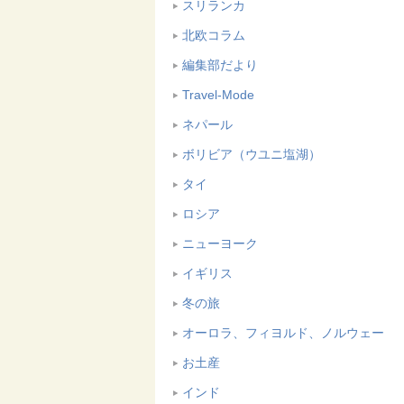
スリランカ
北欧コラム
編集部だより
Travel-Mode
ネパール
ボリビア（ウユニ塩湖）
タイ
ロシア
ニューヨーク
イギリス
冬の旅
オーロラ、フィヨルド、ノルウェー
お土産
インド