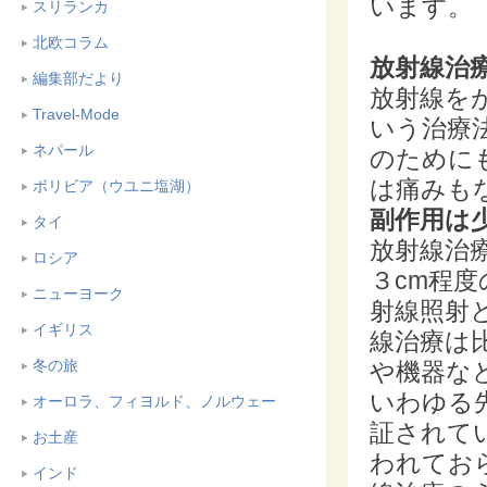
います。
スリランカ
北欧コラム
放射線治
編集部だより
放射線を
Travel-Mode
いう治療
ネパール
のために
は痛みも
ボリビア（ウユニ塩湖）
副作用は
タイ
放射線治
ロシア
３cm程
ニューヨーク
射線照射
イギリス
線治療は
冬の旅
や機器な
いわゆる
オーロラ、フィヨルド、ノルウェー
証されて
お土産
われてお
インド