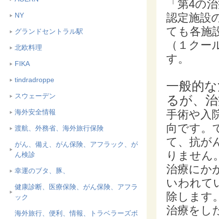
「第4の
認定施設
NY
ても各施
グランドセントラル駅
（１クー
北欧料理
す。
FIKA
tindradroppe
一般的な
スウェーデン
るが、治
手術や入
海外安全情報
向です。
渡航、外務省、海外旅行保険
て、抗が
がん、備え、がん保険、アフラック、が
りません
ん検診
治療にか
幸運のブタ、豚、
いわれて
健康診断、医療保険、がん保険、アフラ
除します
ック
治療をし
海外旅行、便利、情報、トラベラーズボ