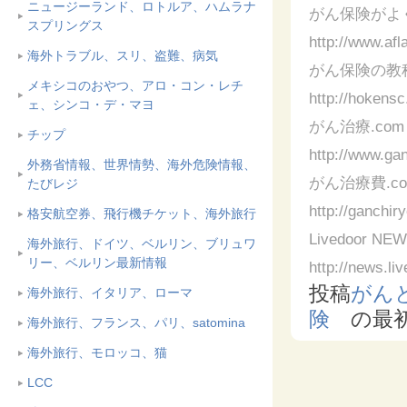
ニュージーランド、ロトルア、ハムラナ
がん保険がよ
スプリングス
http://www.afl
海外トラブル、スリ、盗難、病気
がん保険の教
メキシコのおやつ、アロ・コン・レチ
http://hokensc
ェ、シンコ・デ・マヨ
がん治療.com
チップ
http://www.ga
外務省情報、世界情勢、海外危険情報、
がん治療費.c
たびレジ
http://ganchir
格安航空券、飛行機チケット、海外旅行
Livedoo
海外旅行、ドイツ、ベルリン、ブリュワ
リー、ベルリン最新情報
http://news.li
投稿
がん
海外旅行、イタリア、ローマ
険
の最
海外旅行、フランス、パリ、satomina
海外旅行、モロッコ、猫
LCC