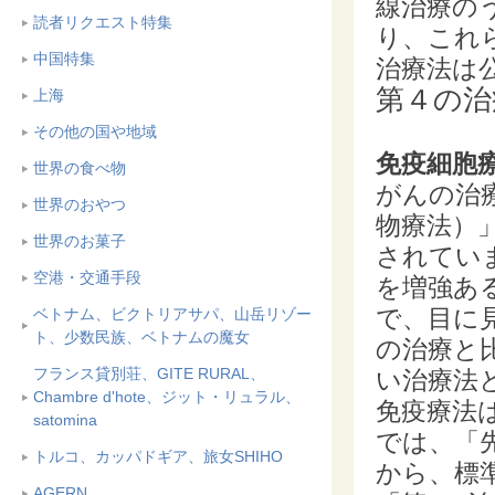
線治療の
読者リクエスト特集
り、これ
中国特集
治療法は
第４の治
上海
その他の国や地域
免疫細胞
世界の食べ物
がんの治
世界のおやつ
物療法）
世界のお菓子
されてい
空港・交通手段
を増強あ
で、目に
ベトナム、ビクトリアサパ、山岳リゾー
ト、少数民族、ベトナムの魔女
の治療と
フランス貸別荘、GITE RURAL、
い治療法
Chambre d'hote、ジット・リュラル、
免疫療法
satomina
では、「
トルコ、カッパドギア、旅女SHIHO
から、標
AGERN