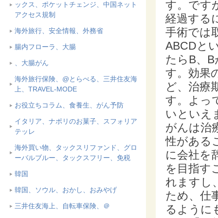
す。です
ックス、ポケットチェンジ、中国ネット
アクセス規制
経過する
手術では
海外旅行、安全情報、外務省
ABCD
腸内フローラ、大腸
たらB、
、大腸がん
す。効果
海外旅行保険、@とらべる、三井住友海
ど、治療
上、TRAVEL-MODE
す。よっ
お役立ちコラム、食養生、がん予防
いといえ
イタリア、ナポリのお菓子、スフォリア
がんは治
テッレ
性がある
海外買い物、タックスリファンド、グロ
に会社を
ーバルブルー、タックスフリー、免税
を目指す
韓国
れますし
韓国、ソウル、おかし、おみやげ
ため、仕
三井住友海上、自転車保険、＠
るように