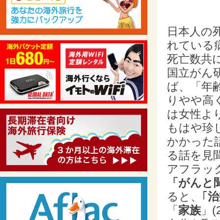
日本人の
れている
死亡数共
国立がん
ば、「年
りやや高
は女性よ
もはや珍
かかった
る話を見
アフラッ
「がんと
ると、｢
治
「
家族
」