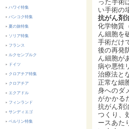
った手術
ハワイ特集
い手術の
抗がん剤
バンコク特集
化学物質
夏の旅特集
ん細胞を
ソリア特集
手術だけ
フランス
後の再発
ルクセンブルク
ん細胞が
ドイツ
病や悪性
治療法と
クロアチア特集
正常な細
クロアチア
身へのダ
エクアドル
がかかる
フィンランド
抗がん剤
サンディエゴ
つくり、
ースあた
ベルリン特集