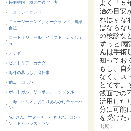
よく「５
快適機内 機内の過ごし方
治の目安
ニュージーランド
れはすな
ニュージーランド、オークランド、自給
ばならな
自足
の検診な
コートダジュール、イラスト、よんじょ
ずっと病
う
んは手術
カナダ
知ってお
ビクトリア、カナダ
もし、自
海外の暮らし、庭仕事
なく、ス
他ヨーロッパ
とです。
銭面での
ポルトガル、リスボン、エッグタルト
活用した
上海、グルメ、おこげあんかけチャーハ
ン
分に可能
を受けた
Yuhさん、世界一周、イギリス、ロンド
ン、トイレレストラン
出展：