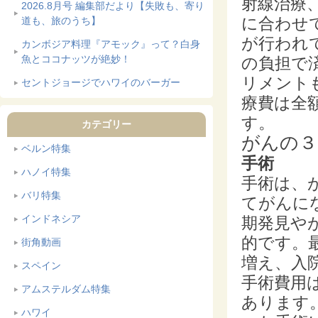
射線治療
2026.8月号 編集部だより【失敗も、寄り
に合わせ
道も、旅のうち】
が行われ
カンボジア料理『アモック』って？白身
魚とココナッツが絶妙！
の負担で
リメント
セントジョージでハワイのバーガー
療費は全
す。
カテゴリー
がんの３
ベルン特集
手術
ハノイ特集
手術は、
バリ特集
てがんに
インドネシア
期発見や
的です。
街角動画
増え、入
スペイン
手術費用
アムステルダム特集
あります
ハワイ