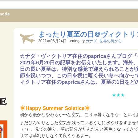
mode
まったり夏至の日＠ヴィクトリ
2021年06月24日 category:
カナダ
|
世界の街から
カナダ・ヴィクトリア在住のpapricaさんブログ「Can 
2021年6月20日の記事をお伝えいたします。海
日の長い夏至は、特別な感覚で迎えられることが
節を祝いつつ、この日を境に暗く長い冬へ向かっ
ィクトリア在住のpapricaさんは、夏至の1日を
★★★
Happy Summer Solstice
朝から暖かなやわらか〜な空気。こりゃ暑くなるな、という
まだひんやりとした空気が残っているうちに水やりをすませ
（↑）、見ての通り、草の部分がだんだんと茶色くなってき
リアは草刈りしなくて良くなるよー。