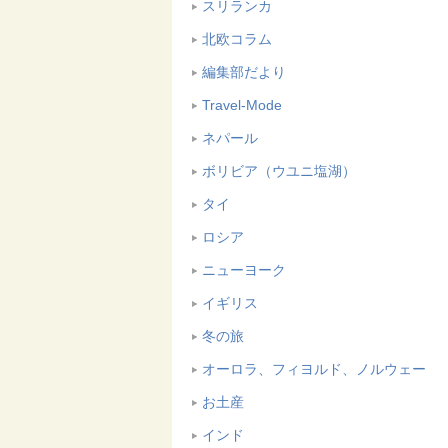
スリランカ
北欧コラム
編集部だより
Travel-Mode
ネパール
ボリビア（ウユニ塩湖）
タイ
ロシア
ニューヨーク
イギリス
冬の旅
オーロラ、フィヨルド、ノルウェー
お土産
インド