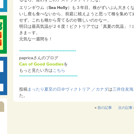
エリンギウム（
Sea Holly
）も３年目。株がずいぶん大きく
いし鹿も食べないから、前庭に植えようと思って種を集めて
せず。これも種から育てるのが難しいのかなー。
明日は最高気温が２６度！ビクトリアでは「真夏の気温」！
きま～す。
元気な一週間を！
**************************************
papricaさんのブログ
Can of Good Goodies
を
もっと見たい方は
こちら
***************************************
投稿
まったり夏至の日＠ヴィクトリア ／カナダ
は
三井住友海
た。
«
前の記事
次の記事