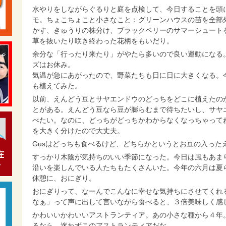
水やりをしながらぐるりと庭を点検して、今日することを頭
モ。ちょこちょこと小さなこと：グリーンハウスの苗を全部
かす、きゅうりの株分け、ブラックベリーのサマーシュート
草を抜いたり咲き終わった花柄をもいだり。
余分な「行ったり来たり」がやたら多いので良い運動になる。週
ズはお休み。
気温が急にあがったので、野菜たちも日に日に大きくなる。
も植えてみた。
以前、えんどう豆とサヤエンドウのどっちをどこに植えたの
とがある。えんどう豆なら豆が膨らむまで待ちたいし、サヤ
べたい。なのに、どっちがどっちかわからなくなっちゃって
を大きく分けたので大丈夫。
Gusはどっちも食べるけど、どちらかというとお豆の入った
すっかり木陰が気持ちのいい季節になった。今日は風もあま
沿いを楽しんでいる人たちもたくさんいた。今年の六月は夏
休憩に、おにぎり。
おにぎりって、なーんでこんなに幸せな気持ちにさせてくれ
なぁ」って声に出して言いながら食べると、３倍美味しく感
かわいいかわいいアストランティア。あの小さな種から４年
るなら、迷わずこのアストランティアだな。