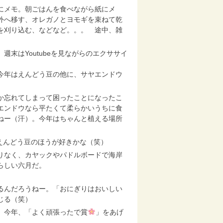
にメモ。朝ごはんを食べながら紙にメ
外へ移す、オレガノとヨモギを束ねて乾
を刈り込む、などなど。。。 途中、雑
末はYoutubeを見ながらのエクササイ
今年はえんどう豆の他に、サヤエンドウ
か忘れてしまって困ったことになったこ
エンドウなら平たくて柔らかいうちに食
ねー（汗）。今年はちゃんと植える場所
えんどう豆のほうが好きかな（笑）
りなく、カヤックやパドルボードで海岸
らしい六月だ。
るんだろうねー。「おにぎりはおいしい
じる（笑）
。今年、「よく頑張ったで賞
」をあげ