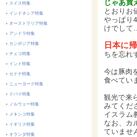
じゃあ買
スイス特集
とおりお
インドネシア特集
やっぱり
オーストラリア特集
けでして
アンドラ特集
日本に
カンボジア特集
ちを忘れ
チェコ特集
インド特集
今は豚肉
セドナ特集
食べてい
ニューヨーク特集
ドバイ特集
観光で来
ノルウェー特集
みてくだ
イスラム
メキシコ特集
なお、カ
イギリス特集
ていませ
オランダ特集