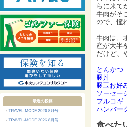
らに来て
牛肉がそ
ので、憧
牛肉は、
産が大半
だけど、
とんかつ
豚丼
豚玉お好
ソーセー
プルコギ
最近の投稿
ハンバー
TRAVEL-MODE 2026.8月号
TRAVEL-MODE 2026.8月号
食べた