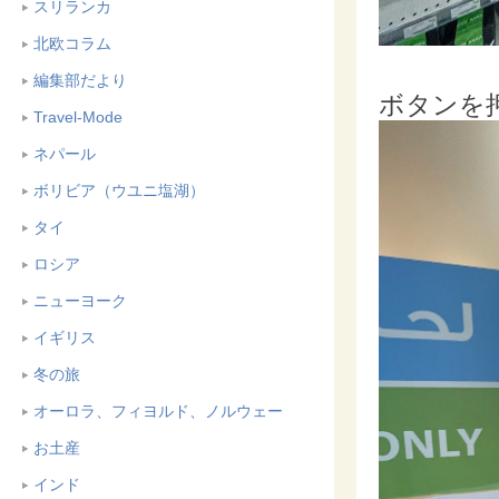
スリランカ
北欧コラム
編集部だより
ボタンを
Travel-Mode
ネパール
ボリビア（ウユニ塩湖）
タイ
ロシア
ニューヨーク
イギリス
冬の旅
オーロラ、フィヨルド、ノルウェー
お土産
インド