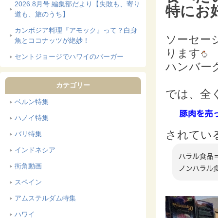
2026.8月号 編集部だより【失敗も、寄り
特にお
道も、旅のうち】
カンボジア料理『アモック』って？白身
ソーセー
魚とココナッツが絶妙！
ります
セントジョージでハワイのバーガー
ハンバー
カテゴリー
では、全
ベルン特集
ハノイ特集
されてい
バリ特集
インドネシア
街角動画
スペイン
アムステルダム特集
ハワイ