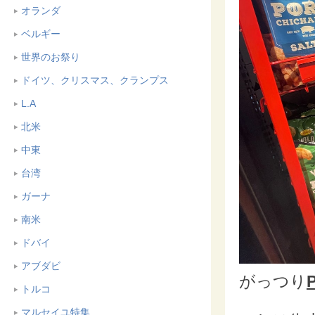
オランダ
ベルギー
世界のお祭り
ドイツ、クリスマス、クランプス
L.A
北米
中東
台湾
ガーナ
南米
ドバイ
アブダビ
がっつり
トルコ
マルセイユ特集