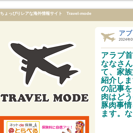
ちょっぴりレアな海外情報サイト Travel-mode
アブ
2024年0
アラブ首
ななさん
て、家族
紹介しま
の記事を
肉はどう
豚肉事情
ます。な