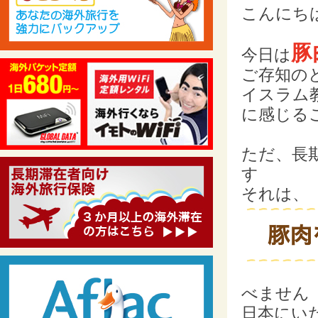
こんにち
豚
今日は
ご存知の
イスラム
に感じる
ただ、長
す
それは、
べません
日本にい