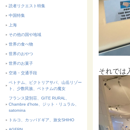
読者リクエスト特集
中国特集
上海
その他の国や地域
世界の食べ物
世界のおやつ
世界のお菓子
それでは
空港・交通手段
ベトナム、ビクトリアサパ、山岳リゾー
ト、少数民族、ベトナムの魔女
フランス貸別荘、GITE RURAL、
Chambre d'hote、ジット・リュラル、
satomina
トルコ、カッパドギア、旅女SHIHO
AGERN