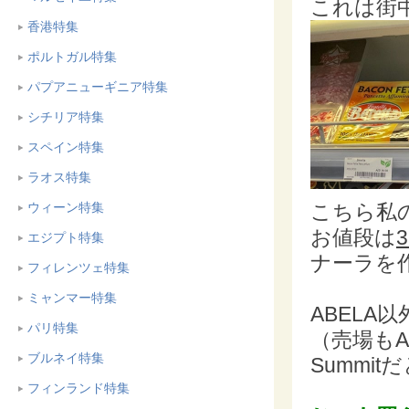
これは街
香港特集
ポルトガル特集
パプアニューギニア特集
シチリア特集
スペイン特集
ラオス特集
こちら私
ウィーン特集
お値段は
エジプト特集
ナーラを
フィレンツェ特集
ミャンマー特集
ABELA
パリ特集
（売場もA
ブルネイ特集
Summi
フィンランド特集