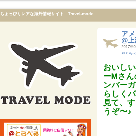
ちょっぴりレアな海外情報サイト Travel-mode
アメ
@上
2017年0
@とらべ
おいしい
ーMさん
ンバーガ
らしくパ
見て、す
うぞ〜♪