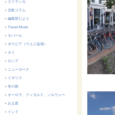
スリランカ
北欧コラム
編集部だより
Travel-Mode
ネパール
ボリビア（ウユニ塩湖）
タイ
ロシア
ニューヨーク
イギリス
冬の旅
オーロラ、フィヨルド、ノルウェー
お土産
インド