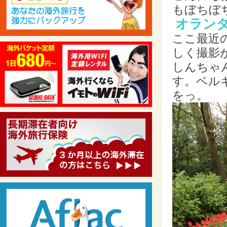
もぼちぼ
オラン
ここ最近
しく撮影
しんちゃ
す。ベル
をっ。