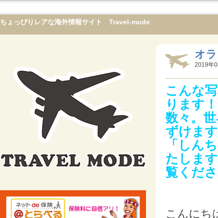
ちょっぴりレアな海外情報サイト Travel-mode
オラ
2019年0
こんな写
ります！
数々。世
ずけます
「しんち
たします
覧くださ
こんにち