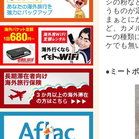
シの粉な
うものが
まぁとに
ど、カメ
ーの種類
ケでも無
●ミートボ