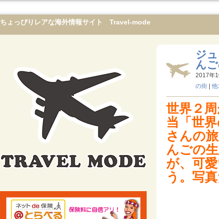
ちょっぴりレアな海外情報サイト Travel-mode
ジュ
んご
2017年1
の街
|
他
世界２周
当「世界
さんの旅
んごの生
が、可愛
う。写真