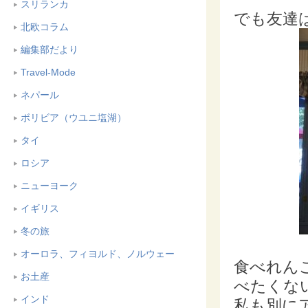
スリランカ
でも友達は
北欧コラム
編集部だより
Travel-Mode
ネパール
ボリビア（ウユニ塩湖）
タイ
ロシア
ニューヨーク
イギリス
冬の旅
オーロラ、フィヨルド、ノルウェー
食べれん
お土産
べたくない
インド
私も別に