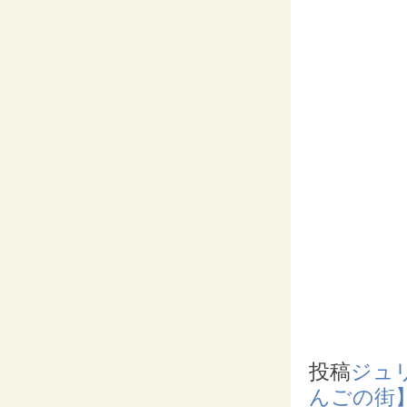
投稿
ジュ
んごの街