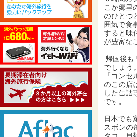
こか郷里
のひとつ
囲気で食
すると味
が豊富な
帰国後も
でしょう
「コンセ
のこの店
した缶詰
です。
日本でも
スボンの
タコ、貝