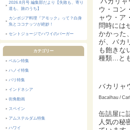
バカリャ
2026.8月号 編集部だより【失敗も、寄り
ウ・コン
道も、旅のうち】
ャウ・ア
カンボジア料理『アモック』って？白身
魚とココナッツが絶妙！
問時には
かかった
セントジョージでハワイのバーガー
が、バカ
も飽きな
カテゴリー
種類…と
ベルン特集
ハノイ特集
バリ特集
バカリャ
インドネシア
Bacalhau / Car
街角動画
スペイン
缶詰屋に
アムステルダム特集
人気の秘
ハワイ