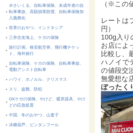
（※この値
＠さいくる、自転車保険、未成年者の自
転車事故、高額損害賠償、自転車保険加
入義務化
レートはブ
円）
世界のおやつ、インドネシア
100g入り
三井住友海上、ケガの保険
お店によ
旅行計画、格安航空券、飛行機チケッ
比較し、
ト、海外旅行
ハノイで
自転車保険、ケガの保険、自転車事故、
の値段交
電動アシスト自転車
無愛想な
ハワイ、ホノルル、クリスマス
ぼったく
スリ、盗難、防犯
GKケガの保険、やけど、暖房器具、やけ
どの応急処置
中国、冬のおやつ、山査子
冰糖葫芦、ビンタンフール