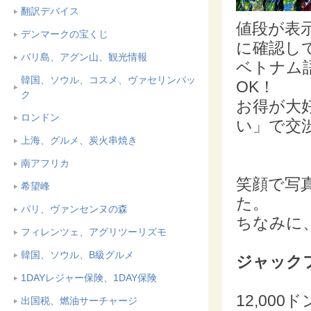
翻訳デバイス
値段が表
デンマークの宝くじ
に確認し
バリ島、アグン山、観光情報
ベトナム
韓国、ソウル、コスメ、ヴァセリンパッ
OK！
ク
お得が大
ロンドン
い」で交
上海、グルメ、炭火串焼き
南アフリカ
笑顔で写
希望峰
た。
パリ、ヴァンセンヌの森
ちなみに
フィレンツェ、アグリツーリズモ
韓国、ソウル、B級グルメ
ジャック
1DAYレジャー保険、1DAY保険
12,000ド
出国税、燃油サーチャージ