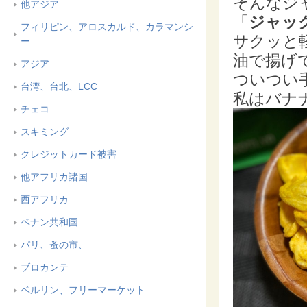
そんなジ
他アジア
「
ジャッ
フィリピン、アロスカルド、カラマンシ
サクッと
ー
油で揚げ
アジア
ついつい
台湾、台北、LCC
私はバナ
チェコ
スキミング
クレジットカード被害
他アフリカ諸国
西アフリカ
ベナン共和国
パリ、蚤の市、
ブロカンテ
ベルリン、フリーマーケット