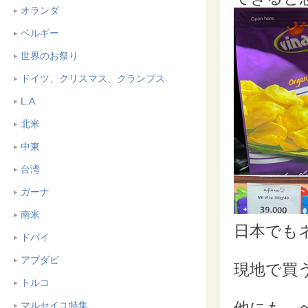
オランダ
ベルギー
世界のお祭り
ドイツ、クリスマス、クランプス
L.A
北米
中東
台湾
ガーナ
南米
日本でも
ドバイ
アブダビ
現地で買
トルコ
マルセイユ特集