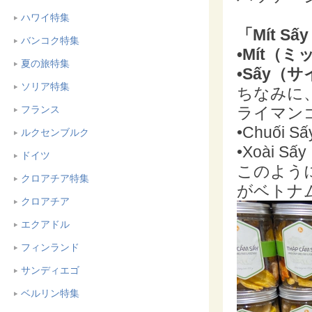
ハワイ特集
「Mít 
バンコク特集
•Mít（ミ
夏の旅特集
•Sấy（
ソリア特集
ちなみに
ライマン
フランス
•Chuố
ルクセンブルク
•Xoài
ドイツ
このよう
クロアチア特集
がベトナ
クロアチア
エクアドル
フィンランド
サンディエゴ
ベルリン特集