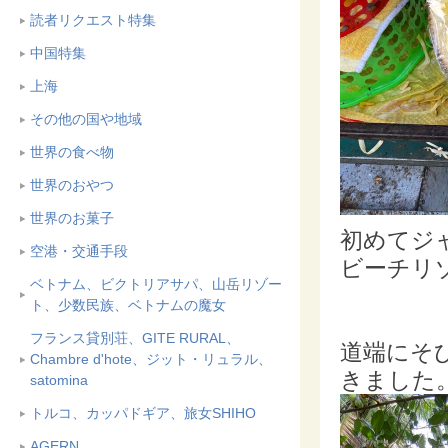
読者リクエスト特集
中国特集
上海
その他の国や地域
世界の食べ物
世界のおやつ
世界のお菓子
初めてジ
空港・交通手段
ビーチリ
ベトナム、ビクトリアサパ、山岳リゾー
ト、少数民族、ベトナムの魔女
フランス貸別荘、GITE RURAL、
道端にそ
Chambre d'hote、ジット・リュラル、
きました
satomina
トルコ、カッパドギア、旅女SHIHO
AGERN