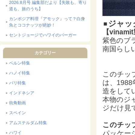
2026.8月号 編集部だより【失敗も、寄り
道も、旅のうち】
カンボジア料理『アモック』って？白身
ジャッ
魚とココナッツが絶妙！
【vinami
セントジョージでハワイのバーガー
紫色のブ
南国らし
カテゴリー
ベルン特集
このチッ
ハノイ特集
は、
19
バリ特集
造をして
インドネシア
本物のジ
街角動画
ジだけ見
スペイン
アムステルダム特集
このチッ
パッケー
ハワイ