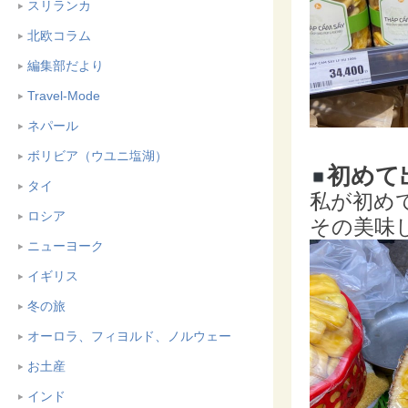
スリランカ
北欧コラム
編集部だより
Travel-Mode
ネパール
ボリビア（ウユニ塩湖）
初めて
タイ
私が初め
ロシア
その美味
ニューヨーク
イギリス
冬の旅
オーロラ、フィヨルド、ノルウェー
お土産
インド