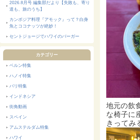
2026.8月号 編集部だより【失敗も、寄り
道も、旅のうち】
カンボジア料理『アモック』って？白身
魚とココナッツが絶妙！
セントジョージでハワイのバーガー
カテゴリー
ベルン特集
ハノイ特集
バリ特集
インドネシア
地元の飲
街角動画
な椅子に
スペイン
きってみ
アムステルダム特集
ハワイ