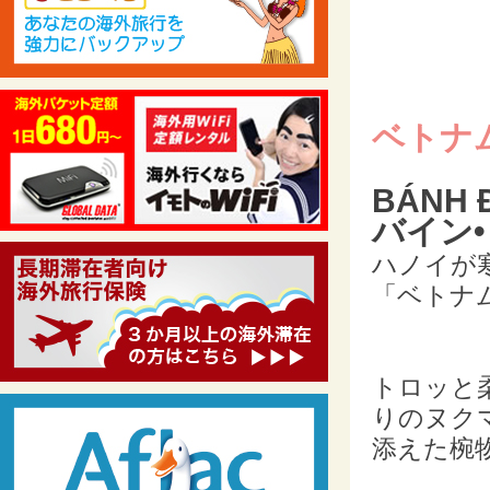
ベトナ
BÁNH 
バイン
ハノイが
「ベトナ
トロッと
りのヌク
添えた椀