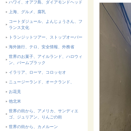
ハワイ、オアフ島、ダイアモンドヘッド
上海、グルメ、腐乳
コートダジュール、よんじょうさん、フ
ランス文化
トランジットツアー、ストップオーバー
海外旅行、テロ、安全情報、外務省
世界のお菓子、アイルランド、ハロウィ
ン、バームブラック
イラリア、ローマ、コロッセオ
ニュージーランド、オークランド、
お花見
他北米
世界の街から、アメリカ、サンディエ
ゴ、ジュリアン、りんごの街
世界の街から、カメルーン