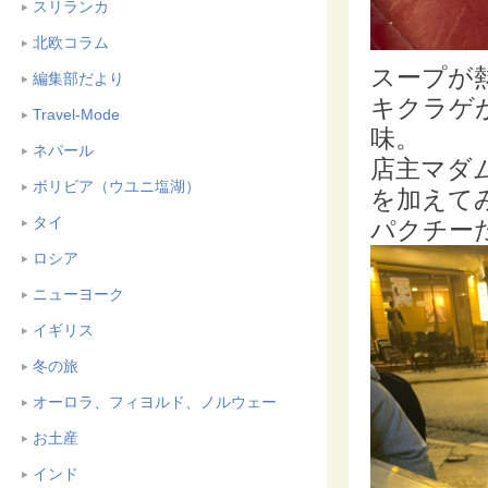
スリランカ
北欧コラム
スープが
編集部だより
キクラゲ
Travel-Mode
味。
ネパール
店主マダ
ボリビア（ウユニ塩湖）
を加えて
タイ
パクチー
ロシア
ニューヨーク
イギリス
冬の旅
オーロラ、フィヨルド、ノルウェー
お土産
インド