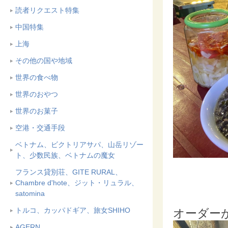
読者リクエスト特集
中国特集
上海
その他の国や地域
世界の食べ物
世界のおやつ
世界のお菓子
空港・交通手段
ベトナム、ビクトリアサパ、山岳リゾー
ト、少数民族、ベトナムの魔女
フランス貸別荘、GITE RURAL、
Chambre d'hote、ジット・リュラル、
satomina
トルコ、カッパドギア、旅女SHIHO
オーダー
AGERN