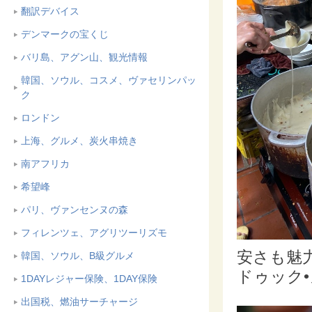
翻訳デバイス
デンマークの宝くじ
バリ島、アグン山、観光情報
韓国、ソウル、コスメ、ヴァセリンパッ
ク
ロンドン
上海、グルメ、炭火串焼き
南アフリカ
希望峰
パリ、ヴァンセンヌの森
フィレンツェ、アグリツーリズモ
安さも魅力
韓国、ソウル、B級グルメ
ドゥック•ノ
1DAYレジャー保険、1DAY保険
出国税、燃油サーチャージ