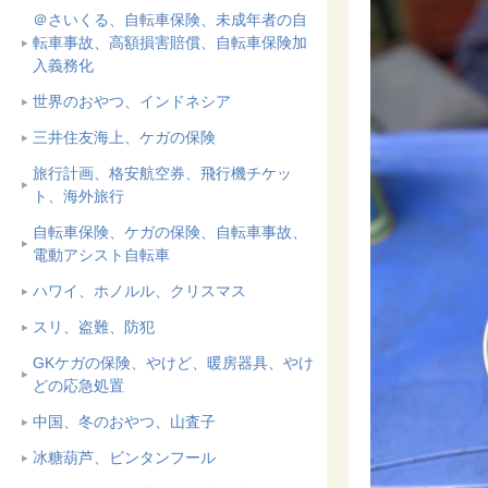
＠さいくる、自転車保険、未成年者の自
転車事故、高額損害賠償、自転車保険加
入義務化
世界のおやつ、インドネシア
三井住友海上、ケガの保険
旅行計画、格安航空券、飛行機チケッ
ト、海外旅行
自転車保険、ケガの保険、自転車事故、
電動アシスト自転車
ハワイ、ホノルル、クリスマス
スリ、盗難、防犯
GKケガの保険、やけど、暖房器具、やけ
どの応急処置
中国、冬のおやつ、山査子
冰糖葫芦、ビンタンフール