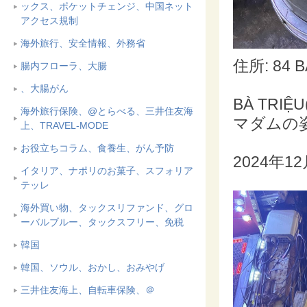
ックス、ポケットチェンジ、中国ネット
アクセス規制
海外旅行、安全情報、外務省
住所: 84 BÀ
腸内フローラ、大腸
、大腸がん
BÀ TR
海外旅行保険、@とらべる、三井住友海
マダムの
上、TRAVEL-MODE
お役立ちコラム、食養生、がん予防
2024年
イタリア、ナポリのお菓子、スフォリア
テッレ
海外買い物、タックスリファンド、グロ
ーバルブルー、タックスフリー、免税
韓国
韓国、ソウル、おかし、おみやげ
三井住友海上、自転車保険、＠