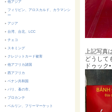
他アジア
フィリピン、アロスカルド、カラマンシ
ー
アジア
台湾、台北、LCC
チェコ
スキミング
上記写真は
クレジットカード被害
どうしても
ドゥック
他アフリカ諸国
西アフリカ
ベナン共和国
パリ、蚤の市、
ブロカンテ
ベルリン、フリーマーケット