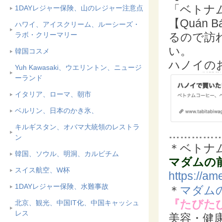
「ベトナ
1DAYレジャー保険、山のレジャー注意点
【Quán 
ハワイ、アイスクリーム、ルーシーズ・
ラボ・クリーマリー
るので訪
い。
韓国コスメ
ハノイの
Yuh Kawasaki、ウエリントン、ニュージ
ーランド
イタリア、ローマ、朝市
ベルリン、日本のかき氷、
キルギスタン、オバマ大統領のレストラ
…………
ン
＊ベトナ
韓国、ソウル、明洞、カルビチム
マダムの
スイス航空、W杯
https://am
1DAYレジャー保険、水難事故
＊
マダム
『たびた
北京、観光、中国IT化、中国キャッシュ
レス
美容・健