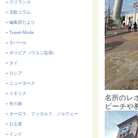
スリランカ
北欧コラム
編集部だより
Travel-Mode
ネパール
ボリビア（ウユニ塩湖）
タイ
ロシア
ニューヨーク
イギリス
名所のレ
冬の旅
ビーチや
オーロラ、フィヨルド、ノルウェー
お土産
インド