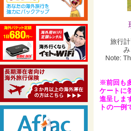
旅行
み
Note: The
※前回も
ケートに
進呈しま
トの一例