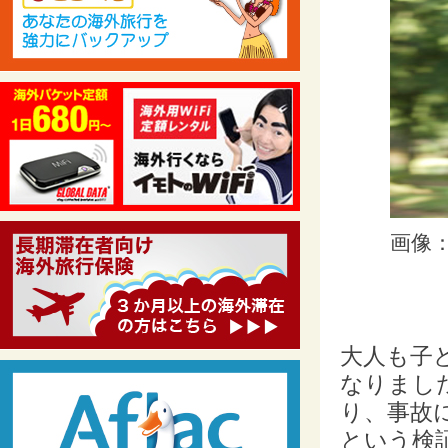
画像：i
大人も子
なりまし
り、事故
という検