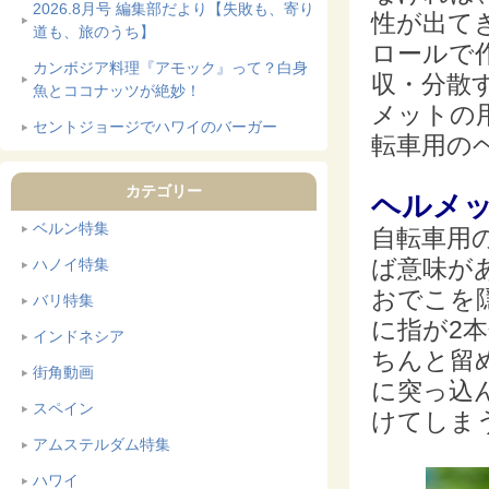
2026.8月号 編集部だより【失敗も、寄り
性が出て
道も、旅のうち】
ロールで
カンボジア料理『アモック』って？白身
収・分散
魚とココナッツが絶妙！
メットの
セントジョージでハワイのバーガー
転車用の
カテゴリー
ヘルメ
ベルン特集
自転車用
ば意味が
ハノイ特集
おでこを
バリ特集
に指が2
インドネシア
ちんと留
街角動画
に突っ込
スペイン
けてしま
アムステルダム特集
ハワイ