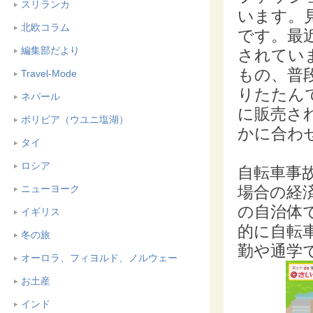
スリランカ
います。
北欧コラム
です。最
編集部だより
されてい
もの、普
Travel-Mode
りたたん
ネパール
に販売さ
ボリビア（ウユニ塩湖）
かに合わ
タイ
ロシア
自転車事
ニューヨーク
場合の経
の自治体
イギリス
的に自転
冬の旅
勤や通学
オーロラ、フィヨルド、ノルウェー
お土産
インド