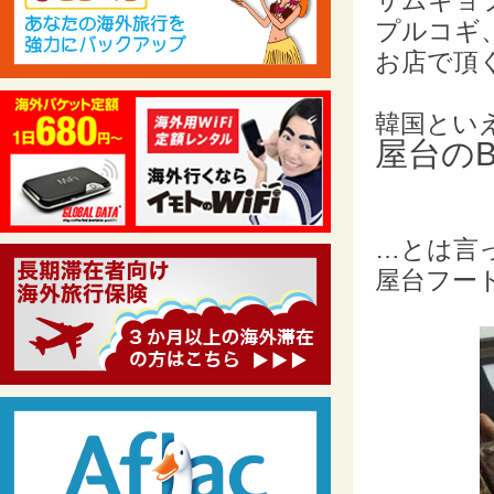
サムギョ
プルコギ
お店で頂
韓国とい
屋台の
…とは言
屋台フー