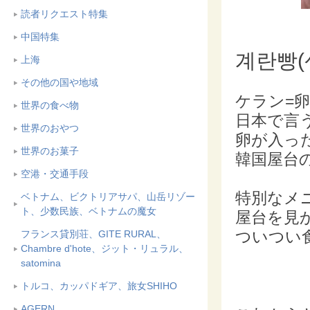
読者リクエスト特集
中国特集
계란빵(
上海
その他の国や地域
ケラン=
世界の食べ物
日本で言
世界のおやつ
卵が入っ
世界のお菓子
韓国屋台
空港・交通手段
特別なメ
ベトナム、ビクトリアサパ、山岳リゾー
ト、少数民族、ベトナムの魔女
屋台を見
ついつい
フランス貸別荘、GITE RURAL、
Chambre d'hote、ジット・リュラル、
satomina
トルコ、カッパドギア、旅女SHIHO
AGERN