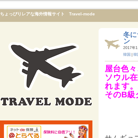
ちょっぴりレアな海外情報サイト Travel-mode
冬に
ン
2017年1
韓国
|
韓
屋台色々
ソウル在
れます。
そのB級