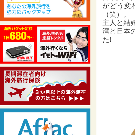
がどう変
（笑）。
主人と結
湾と日本
た!