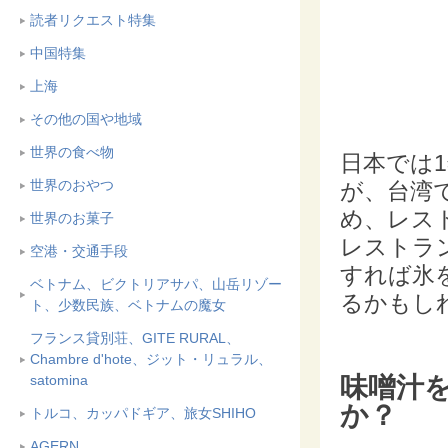
読者リクエスト特集
中国特集
上海
その他の国や地域
世界の食べ物
日本では
世界のおやつ
が、台湾
め、レス
世界のお菓子
レストラ
空港・交通手段
すれば氷
ベトナム、ビクトリアサパ、山岳リゾー
るかもし
ト、少数民族、ベトナムの魔女
フランス貸別荘、GITE RURAL、
Chambre d'hote、ジット・リュラル、
味噌汁
satomina
か？
トルコ、カッパドギア、旅女SHIHO
AGERN