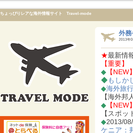
ちょっぴりレアな海外情報サイト Travel-mode
外務
2013年0
★
最新情
【重要】
◆
【NEW
◆
もしか
◆
海外旅
【海外邦
◆
【NEW
【スポッ
◆
2013/08
ケニア：