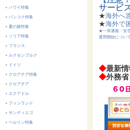
サービ
ハワイ特集
★
海外へ
バンコク特集
★
海外で
夏の旅特集
★一斉通報・安
ソリア特集
運用開始について
フランス
ルクセンブルク
ドイツ
◆
最新情
クロアチア特集
◆
外務
クロアチア
エクアドル
フィンランド
サンディエゴ
ベルリン特集