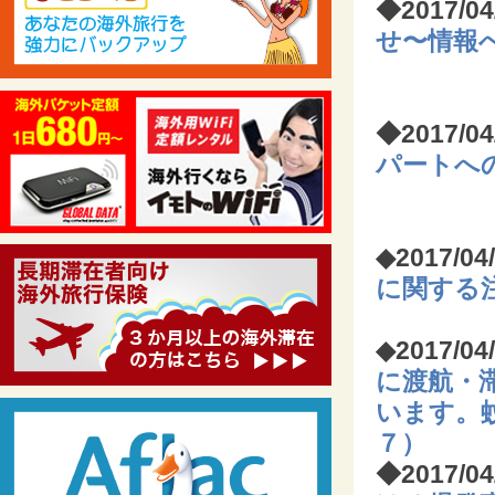
◆2017/0
せ〜情報
「たび
◆
2017/04
パートへ
発生
◆
2017/0
に関する
◆2017/0
に渡航・
います。
７）
◆2017/0