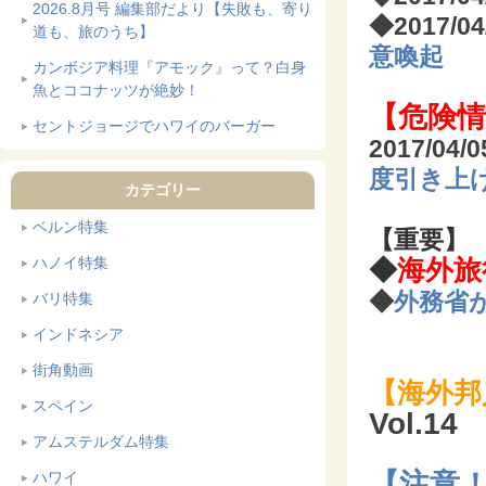
2026.8月号 編集部だより【失敗も、寄り
◆2017/0
道も、旅のうち】
意喚起
カンボジア料理『アモック』って？白身
魚とココナッツが絶妙！
【危険情
セントジョージでハワイのバーガー
2017/04
度引き上
カテゴリー
ベルン特集
【重要】
ハノイ特集
◆
海外旅
◆
外務省
バリ特集
インドネシア
街角動画
【海外邦
スペイン
Vol.1
アムステルダム特集
【注意
ハワイ