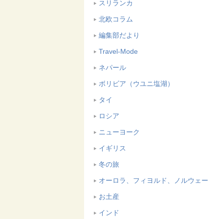
スリランカ
北欧コラム
編集部だより
Travel-Mode
ネパール
ボリビア（ウユニ塩湖）
タイ
ロシア
ニューヨーク
イギリス
冬の旅
オーロラ、フィヨルド、ノルウェー
お土産
インド