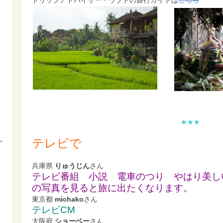
トリップアドバイザー・ウブドの旅行ガイドは
こちら
★★★
テレビで
ー
兵庫県
りゅうじん
さん
テレビ番組 小説 電車のつり やはり美し
の写真を見ると旅に出たくなります。
東京都
michako
さん
テレビCM
大阪府
ショーベー
さん