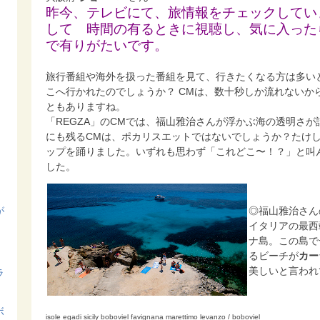
昨今、テレビにて、旅情報をチェックしてい
して
時間の有るときに視聴し、気に入った
で有りがたいです。
旅行番組や海外を扱った番組を見て、行きたくなる方は多い
こへ行かれたのでしょうか？ CMは、数十秒しか流れないか
ともありますね。
「REGZA」のCMでは、福山雅治さんが浮かぶ海の透明さ
にも残るCMは、ポカリスエットではないでしょうか？たけ
ップを踊りました。いずれも思わず「これどこ〜！？」と叫
した。
が
◎福山雅治さん
イタリアの最西
ナ島。この島で
るビーチが
カー
美しいと言われ
ラ
ボ
isole egadi sicily boboviel favignana marettimo levanzo / boboviel