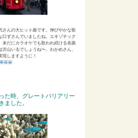
代さんの大ヒット曲です。伸びやかな歌
な口ずさんでいましたね。エキゾチック
。未だにカラオケでも歌われ続ける名曲
は沢山いるでしょうね〜。わかめさん、
実現しますように！
事官室
った時、
グレートバリアリー
き
ました。