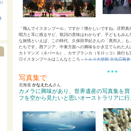
寄り
身
「飛んでイスタンブール」ですか！懐かしいですね。庄野真
唱力と耳に残るサビ、歌詞の意味はわからず、子どももみん
な旅情といえば、この時代、久保田早紀さんの「異邦人」も
たちです。西アジア、中東方面への興味をかき立てられた人
カトマンズ（ネパール）、カサブランカ（モロッコ）旅行も
◎イスタンブールはこんなところ→
トルコ大使館 文化広報参
★★★
写真集で
北海道
かなえたん
さん
カメラに興味があり、世界遺産の写真集を買
フを空から見たいと思いオーストラリアに行