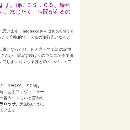
ます。特にＢＳ，
ＣＳ、録画
ら、旅じたく、
時間が有るの
と思います。
michako
さんは何のCMでど
らこそ印象的で、人気の旅行先となるこ
が話題となったり、何と言っても誰の記憶
しさんが、雲写す鏡ばりのウユニ塩湖でタ
んでしまいたくなるほどのインパクトで
の「REGZA」のCMは、
端にあるファヴィニャー
一番うつくしいと言われ
ラロッサ。
天国のように
ています。