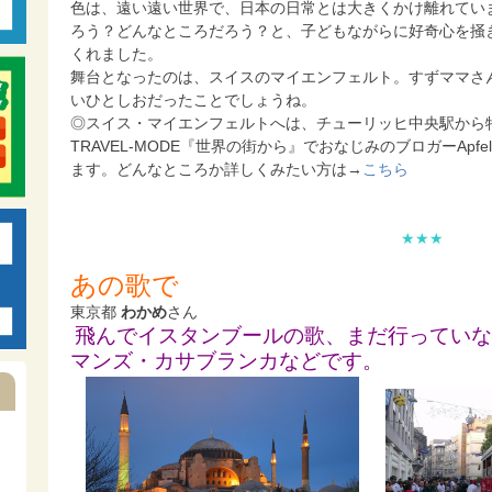
色は、遠い遠い世界で、日本の日常とは大きくかけ離れてい
ろう？どんなところだろう？と、子どもながらに好奇心を掻
くれました。
舞台となったのは、スイスのマイエンフェルト。すずママさ
いひとしおだったことでしょうね。
◎スイス・マイエンフェルトへは、チューリッヒ中央駅から特
TRAVEL-MODE『世界の街から』でおなじみのブロガーAp
ます。どんなところか詳しくみたい方は→
こちら
★★★
あの歌で
東京都
わかめ
さん
飛んでイスタンブールの歌、
まだ行っていな
マンズ・
カサブランカなどです。