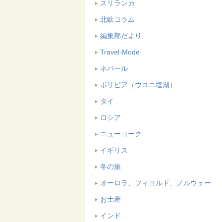
スリランカ
北欧コラム
編集部だより
Travel-Mode
ネパール
ボリビア（ウユニ塩湖）
タイ
ロシア
ニューヨーク
イギリス
冬の旅
オーロラ、フィヨルド、ノルウェー
お土産
インド