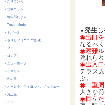
スリランカ
北欧コラム
編集部だより
Travel-Mode
発生し
ネパール
◉出口を
ボリビア（ウユニ塩湖）
なるべく
タイ
◉避難
ロシア
隠れられ
◉出入口
ニューヨーク
テラス席
イギリス
ぶ。
冬の旅
◉二重
オーロラ、フィヨルド、ノルウェー
大きな荷
お土産
◉目立
インド