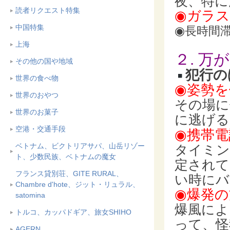
夜、特に
読者リクエスト特集
◉ガラ
中国特集
◉長時間
上海
２. 
その他の国や地域
犯行の
世界の食べ物
◉姿勢
世界のおやつ
その場に
世界のお菓子
に逃げる
空港・交通手段
◉携帯電
ベトナム、ビクトリアサパ、山岳リゾー
タイミン
ト、少数民族、ベトナムの魔女
定されて
フランス貸別荘、GITE RURAL、
い時にバ
Chambre d'hote、ジット・リュラル、
◉爆発
satomina
爆風によ
トルコ、カッパドギア、旅女SHIHO
って、怪
AGERN