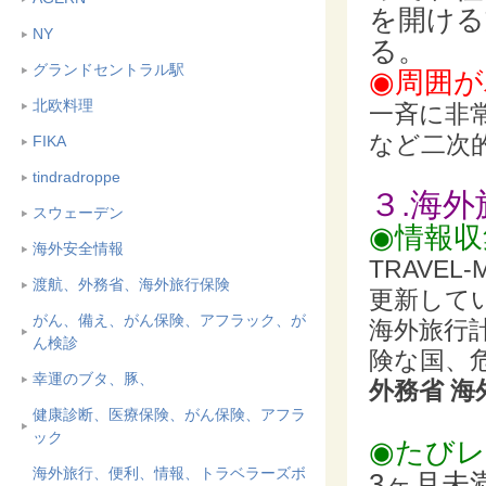
を開ける
NY
る。
グランドセントラル駅
◉周囲
北欧料理
一斉に非
など二次
FIKA
tindradroppe
３.海
スウェーデン
◉情報収
海外安全情報
TRAVE
渡航、外務省、海外旅行保険
更新して
がん、備え、がん保険、アフラック、が
海外旅行
ん検診
険な国、
幸運のブタ、豚、
外務省 
健康診断、医療保険、がん保険、アフラ
ック
◉たび
海外旅行、便利、情報、トラベラーズボ
3ヶ月未