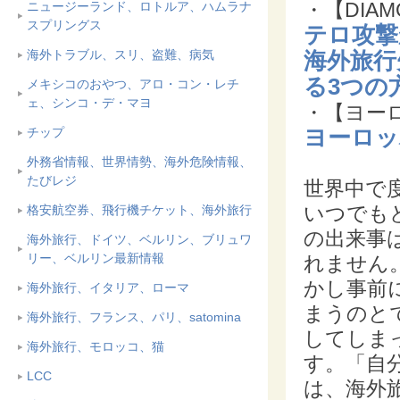
・【DIAMO
ニュージーランド、ロトルア、ハムラナ
スプリングス
テロ攻撃
海外トラブル、スリ、盗難、病気
海外旅行
る3つの
メキシコのおやつ、アロ・コン・レチ
ェ、シンコ・デ・マヨ
・【ヨー
チップ
ヨーロッ
外務省情報、世界情勢、海外危険情報、
たびレジ
世界中で
いつでも
格安航空券、飛行機チケット、海外旅行
の出来事
海外旅行、ドイツ、ベルリン、ブリュワ
リー、ベルリン最新情報
れません
かし事前
海外旅行、イタリア、ローマ
まうのと
海外旅行、フランス、パリ、satomina
してしま
海外旅行、モロッコ、猫
す。「自
LCC
は、海外