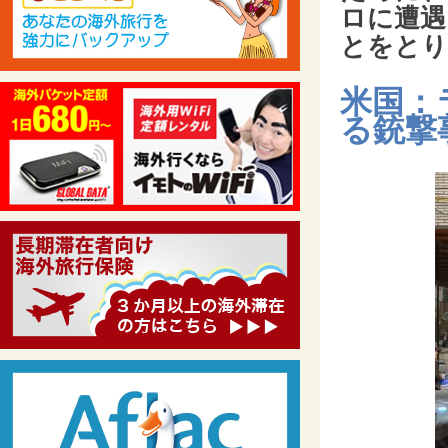
ロに遭遇
とをとり
米国：
る銃撃