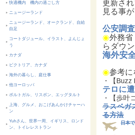
更新され
快適機内 機内の過ごし方
見る事が
ニュージーランド
ニュージーランド、オークランド、自給
公安調査
自足
◉
外務省
コートダジュール、イラスト、よんじょ
らダウン
う
海外安
カナダ
ビクトリア、カナダ
◉
参考に
海外の暮らし、庭仕事
・【Buzz 
他ヨーロッパ
テロに遭
ポルトガル、リスボン、エッグタルト
・【歩叶
上海、グルメ、おこげあんかけチャーハ
ラスベガ
ン
る方法
Yuhさん、世界一周、イギリス、ロンド
日本で
ン、トイレレストラン