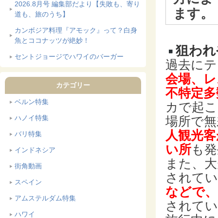
2026.8月号 編集部だより【失敗も、寄り
ます。
道も、旅のうち】
カンボジア料理『アモック』って？白身
魚とココナッツが絶妙！
狙われ
セントジョージでハワイのバーガー
過去にテ
会場、レ
カテゴリー
不特定多
ベルン特集
カで起こ
ハノイ特集
場所で無
人観光客
バリ特集
い所
も発
インドネシア
また、大
街角動画
されてい
スペイン
などで、
アムステルダム特集
されてい
ハワイ