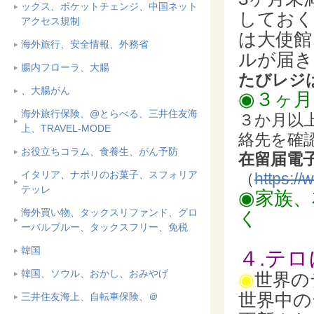
ックス、ポケットチェンジ、中国ネット
しておく
アクセス規制
は大使館
海外旅行、安全情報、外務省
ルが届き
腸内フローラ、大腸
たびレジ
、大腸がん
◉３ヶ
海外旅行保険、@とらべる、三井住友海
３か月以
上、TRAVEL-MODE
絡先を確
お役立ちコラム、食養生、がん予防
在留届電
イタリア、ナポリのお菓子、スフォリア
（
https:/
テッレ
◉家族
海外買い物、タックスリファンド、グロ
く
ーバルブルー、タックスフリー、免税
韓国
４.テ
韓国、ソウル、おかし、おみやげ
◉
世界の
世界中の
三井住友海上、自転車保険、＠