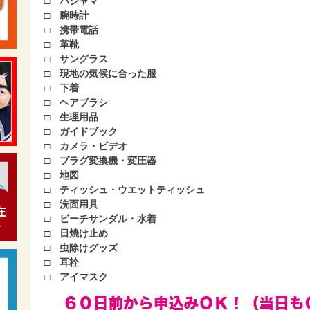
□ パジャマ
□ 腕時計
□ 携帯電話
□ 革靴
□ サングラス
□ 現地の気候に合った服
□ 下着
□ ヘアブラシ
□ 生理用品
□ ガイドブック
□ カメラ・ビデオ
□ プラグ変換機・変圧器
□ 地図
□ ティッシュ・ウエットティッシュ
□ 洗面用具
□ ビーチサンダル・水着
□ 日焼け止め
□ 虫除けグッズ
□ 耳栓
□ アイマスク