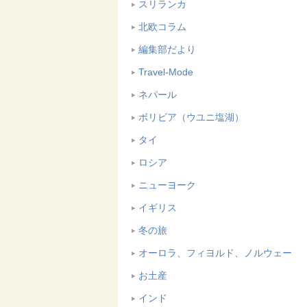
スリランカ
北欧コラム
編集部だより
Travel-Mode
ネパール
ボリビア（ウユニ塩湖）
タイ
ロシア
ニューヨーク
イギリス
冬の旅
オーロラ、フィヨルド、ノルウェー
お土産
インド