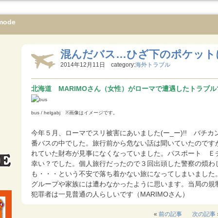
mode
混んだバス…ひざ下のポケット
2014年12月11日 category:
海外トラブル
北海道 MARIMOさん（女性）がローマで遭遇したトラブル
bus / helgabj ※画像はイメージです。
今年５月、ローマでスリ被害にあいました(ー_ー)!! バチ
番バスの中でした。旅行前から危ない話は聞いていたのです
れていた財布が見事になくなっていました。パスポート Ｅ
幸い？でした。個人旅行だったので３回出頭した警察の煩わ
も・・・という不安で落ち着かない旅になってしまいました
グループや家族には遭わなかったように思います。当局の規
犯罪者は一見普通の人らしいです（MARIMOさん）
«
前の記事
次の記事