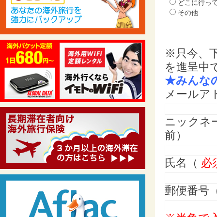
どこに行っ
その他
※只今、
を進呈中
★みんな
メールア
ニックネ
前）
氏名（
必
郵便番号