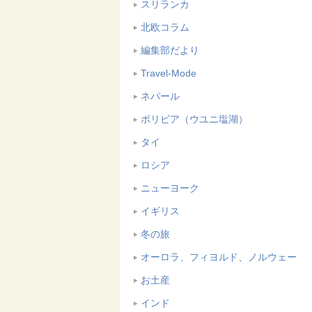
スリランカ
北欧コラム
編集部だより
Travel-Mode
ネパール
ボリビア（ウユニ塩湖）
タイ
ロシア
ニューヨーク
イギリス
冬の旅
オーロラ、フィヨルド、ノルウェー
お土産
インド