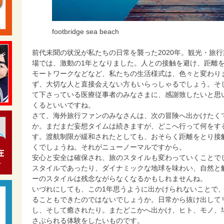
footbridge sea beach
前代未聞の状況が私たちの日常を襲った2020年。観光・旅
場では、激動の1年となりました。人との接触を避け、距離
モートワークなどなど、私たちの生活様式は、色々と変わり
ず、大切な人と直接会えない方もいらっしゃるでしょう。そ
て下さっている医療従事者のみなさまに、感謝致したいと思い
くるといいですね。
さて、海外旅行ファンのみなさんは、次の冒険へ出かけたく
か。まだまだ妄想タイムは続きますが、どこへ行って何をす
す。渡航制限が緩和されたとしても、おそらく距離をとり接
くでしょうね。それがニューノーマルですから。
安心と安全は確保され、旅のスタイルも変わっていくことで
スタイルであったり、ダイナミックな地球を味わい、自然と
ーのスタイルは残念ながらなくなるかもしれませんね。
いづれにしても、この1年思うように出かけられないことで
ることもできたのではないでしょうか。日常から抜け出して
し、そして癒されたり。またどこかへ出かけ、ヒト、モノ、
さぶられる体験をしたいものです。