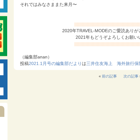
それではみなさままた来月〜
||||||||||||||||||||||||||||||||||||||||||||||||||||
2020年TRAVEL-MODEのご愛読あ
2021年もどうぞよろしくお願
||||||||||||||||||||||||||||||||||||||||||||||||||||
（編集部anan）
投稿
2021.1月号の編集部だより
は
三井住友海上 海外旅行保
«
前の記事
次の記事