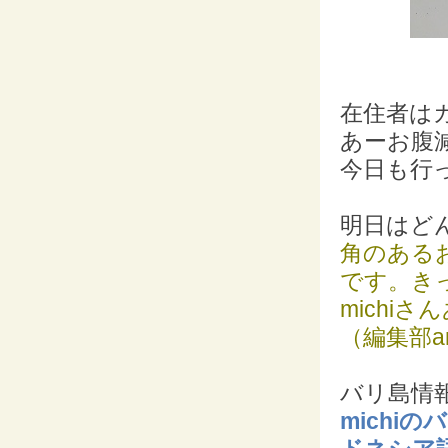
在住者は
あーお腹
今日も行
明日はど
角のある
です。き
michi
（編集部a
バリ島情報
mich