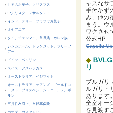
ャスなサ
世界のお菓子、クリスマス
手付かず
中央リスクコンサルタント
み、他の
インド、デリー、フワフワお菓子
まう。ウ
オセアニア
ワクさせ
公式HP
タイ、チェンマイ、首長族、カレン族
Capella Ub
シンガポール、トランジット、フリーツ
アー
◆
BVLG
ドイツ、ベルリン
リ
スイス、アスパラガス
オーストラリア、ベジマイト、
ブルガリ
オーストラリア、ケアンズ、ゴールドコ
ルガリ・
ースト、ブリスベン、シドニー、メルボ
あります
ルン
全室オー
三井住友海上、自転車保険
を見渡す
カナダ、ヴィクトリア