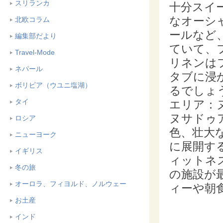
スリランカ
十分スイ
なオーシ
北欧コラム
ールなど
編集部だより
ていて、
Travel-Mode
リネンは
ネパール
タブに浸
ボリビア（ウユニ塩湖）
るでしょ
タイ
エリア：
ヌサドゥ
ロシア
色、壮大
ニューヨーク
に展開す
イギリス
ィットネ
冬の旅
の施設が
オーロラ、フィヨルド、ノルウェー
ィーや朝
お土産
インド