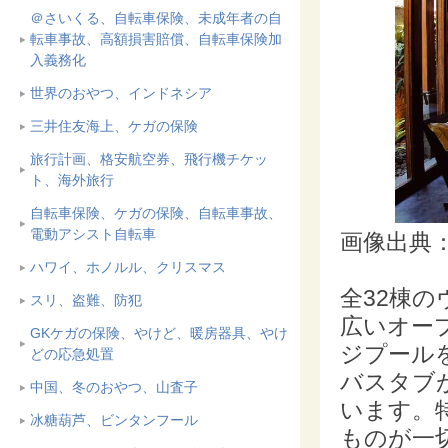
＠さいくる、自転車保険、未成年者の自
転車事故、高額損害賠償、自転車保険加
入義務化
世界のおやつ、インドネシア
三井住友海上、ケガの保険
旅行計画、格安航空券、飛行機チケッ
ト、海外旅行
自転車保険、ケガの保険、自転車事故、
電動アシスト自転車
画像出典
ハワイ、ホノルル、クリスマス
全32棟
スリ、盗難、防犯
広いオー
GKケガの保険、やけど、暖房器具、やけ
ジプール
どの応急処置
バスタブ
中国、冬のおやつ、山査子
います。
冰糖葫芦、ビンタンフール
ものが一