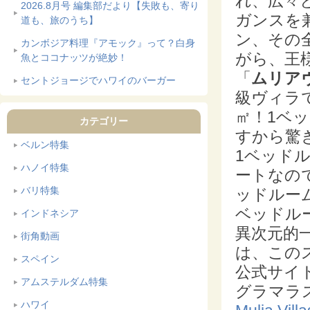
れ、広々
2026.8月号 編集部だより【失敗も、寄り
ガンスを
道も、旅のうち】
ン、その
カンボジア料理『アモック』って？白身
がら、王
魚とココナッツが絶妙！
「
ムリア
セントジョージでハワイのバーガー
級ヴィラ
㎡！1ベ
カテゴリー
すから驚
ベルン特集
1ベッド
ハノイ特集
ートなの
バリ特集
ッドルー
ベッドル
インドネシア
異次元的
街角動画
は、この
スペイン
公式サイ
アムステルダム特集
グラマラ
ハワイ