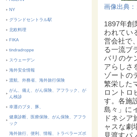
画像出典：
NY
グランドセントラル駅
1897
北欧料理
われてい
営会社で
FIKA
る一流ブ
tindradroppe
バリのケ
スウェーデン
アらしさ
海外安全情報
ゾートの
渡航、外務省、海外旅行保険
繁栄した
がん、備え、がん保険、アフラック、が
ロントロ
ん検診
す。各施
幸運のブタ、豚、
島々」に
ドネシア
健康診断、医療保険、がん保険、アフラ
ック
ャスな劇
海外旅行、便利、情報、トラベラーズボ
見渡すパ