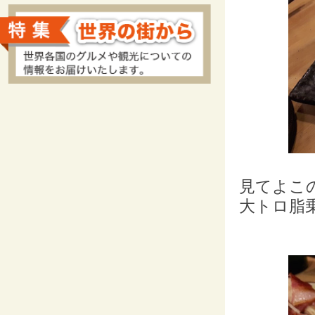
見てよこ
大トロ脂