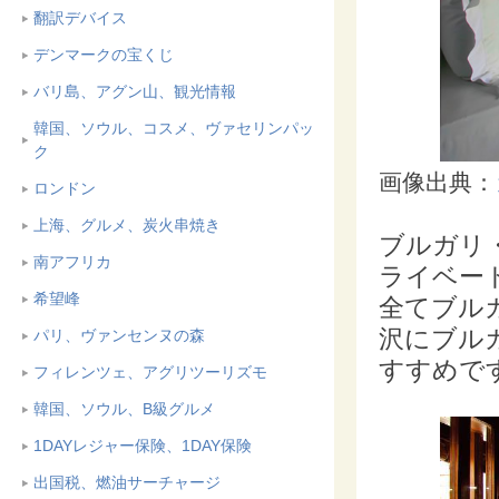
翻訳デバイス
デンマークの宝くじ
バリ島、アグン山、観光情報
韓国、ソウル、コスメ、ヴァセリンパッ
ク
画像出典：
ロンドン
上海、グルメ、炭火串焼き
ブルガリ
南アフリカ
ライベー
希望峰
全てブル
沢にブル
パリ、ヴァンセンヌの森
すすめで
フィレンツェ、アグリツーリズモ
韓国、ソウル、B級グルメ
1DAYレジャー保険、1DAY保険
出国税、燃油サーチャージ