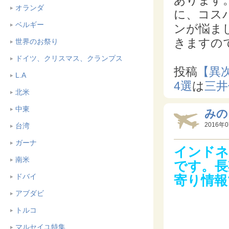
あります
オランダ
に、コス
ベルギー
ンが悩ま
きますの
世界のお祭り
ドイツ、クリスマス、クランプス
投稿
【異
L.A
4選
は
三井
北米
中東
みの
2016年0
台湾
ガーナ
インドネ
南米
です。長
ドバイ
寄り情報
アブダビ
トルコ
マルセイユ特集