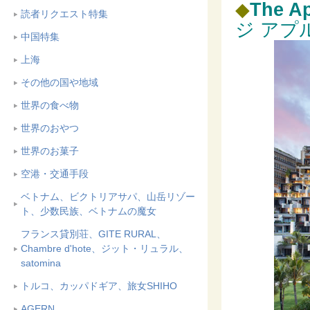
◆
The Ap
読者リクエスト特集
ジ アプ
中国特集
上海
その他の国や地域
世界の食べ物
世界のおやつ
世界のお菓子
空港・交通手段
ベトナム、ビクトリアサパ、山岳リゾー
ト、少数民族、ベトナムの魔女
フランス貸別荘、GITE RURAL、
Chambre d'hote、ジット・リュラル、
satomina
トルコ、カッパドギア、旅女SHIHO
AGERN