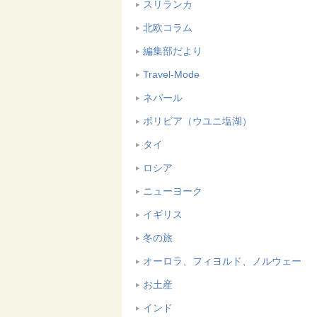
スリランカ
北欧コラム
編集部だより
Travel-Mode
ネパール
ボリビア（ウユニ塩湖）
タイ
ロシア
ニューヨーク
イギリス
冬の旅
オーロラ、フィヨルド、ノルウェー
お土産
インド