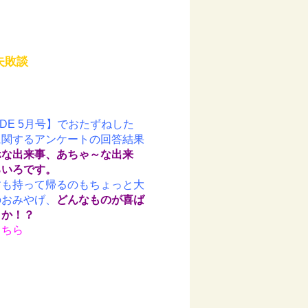
失敗談
MODE 5月号】でおたずねした
に関するアンケートの回答結果
ホな出来事、あちゃ～な出来
ろいろです。
すも持って帰るのもちょっと大
のおみやげ、
どんなものが喜ば
うか！？
こちら