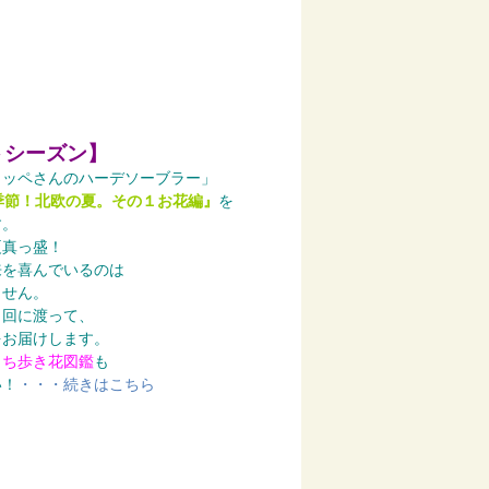
トシーズン】
ロッペさんのハーデソーブラー」
季節！北欧の夏。その１お花編』
を
す。
夏真っ盛！
来を喜んでいるのは
ません。
２回に渡って、
をお届けします。
まち歩き花図鑑
も
い！
・・・続きはこちら