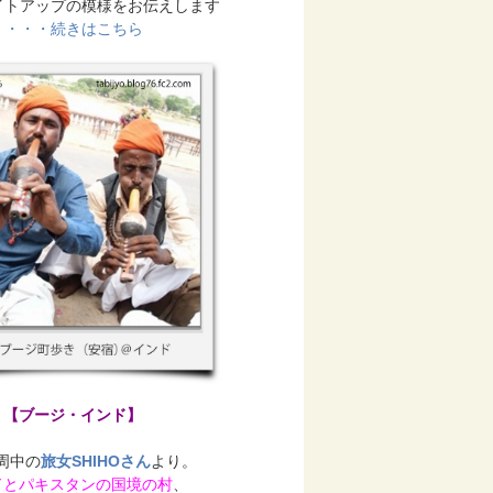
イトアップの模様をお伝えします
・・・続きはこちら
【ブージ・インド】
周中の
旅女SHIHOさん
より。
ドとパキスタンの国境の村
、