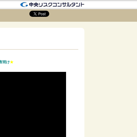
】
夜明け
★