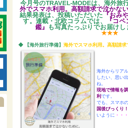
今月号のTRAVEL-MODEは、海外
外でスマホ利用。高額請求で泣かな
結果発表は、投稿いただいた
『おみ
す。連載・北欧コラムでは、
『コペ
鑑』
も写真たっぷりでお届けし
★★★
◆ 【海外旅行準備】
海外でスマホ利用。高額請求
海外からリア
したい、思い
ね。
現地で情報を
利
です。
でも、スマホ
国後びっくり
いように
・・