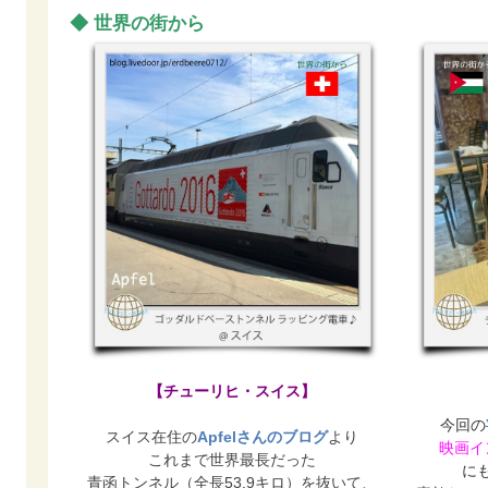
◆ 世界の街から
【チューリヒ・スイス】
今回の
スイス在住の
Apfelさんのブログ
より
映画イ
これまで世界最長だった
に
青函トンネル（全長53.9キロ）を抜いて、