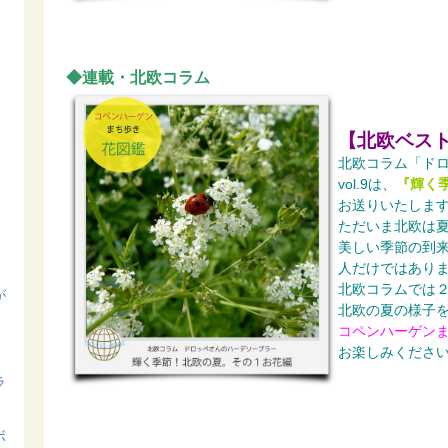
◆連載・北欧コラム
【北欧ベス
北欧コラム「ド
vol.9は、
『輝く
お送りいたしま
ただいま北欧は
美しい季節の到
人だけではあり
北欧コラムでは
が
北欧の夏の様子
コペンハーゲン
お楽しみくださ
ラ
ボ