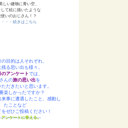
美しい建物に青い空、
そして絵に描いたような
蛇使いのおじさん！？
・・・続きはこちら
行の目的は人それぞれ、
に残る思い出も様々。
号のアンケート
では、
さんの
旅の思い出
を
いただきたいと思います。
番楽しかったですか？
出来事に遭遇したこと、感動し
たことなど
ドをぜひご投稿ください！
・
アンケートに答える。