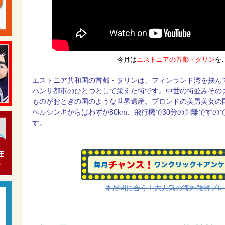
今月は
エストニアの首都・タリン
を
エストニア共和国の首都・タリンは、フィンランド湾を挟ん
ハンザ都市のひとつとして栄えた街です。中世の街並みその
ものがおとぎの国のような世界遺産。ブロンドの美男美女の国
ヘルシンキからはわずか80km、飛行機で30分の距離です
す。
まだ間に合う！大人気の海外雑貨プレ