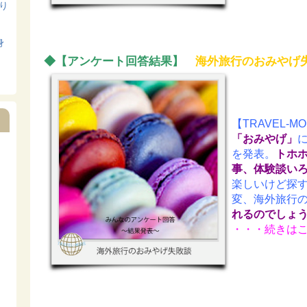
寄り
身
◆【アンケート回答結果】
海外旅行のおみやげ
【TRAVEL-
「おみやげ」
を発表。
トホ
事、体験談い
楽しいけど探
変、海外旅行
れるのでしょ
・・・続きは