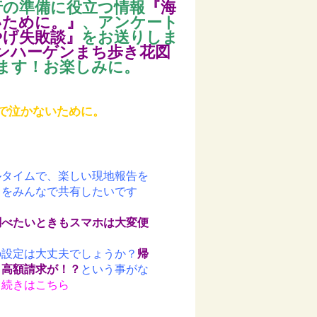
旅行の準備に役立つ情報
『海
いために。』
、アンケート
やげ失敗談』
をお送りしま
ンハーゲンまち歩き花図
ます！お楽しみに。
で泣かないために。
ルタイムで、楽しい現地報告を
出をみんなで共有したいです
調べたいときもスマホは大変便
の設定は大丈夫でしょうか？
帰
！高額請求が！？
という事がな
・
続きはこちら