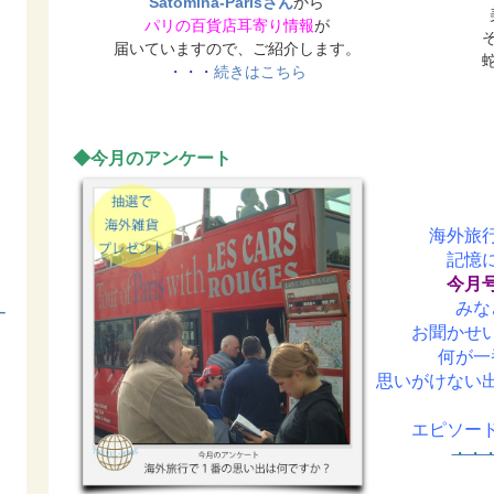
Satomina-Parisさん
から
パリの百貨店耳寄り情報
が
届いていますので、ご紹介します。
・・・
続きはこちら
◆今月のアンケート
海外旅
記憶
今月
みな
ー
お聞かせ
何が一
思いがけない
エピソー
・・