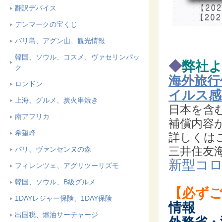
翻訳デバイス
デンマークの宝くじ
バリ島、アグン山、観光情報
韓国、ソウル、コスメ、ヴァセリンパッ
◆
弊社
ク
海外旅行
ロンドン
イルス感
上海、グルメ、炭火串焼き
日本を含
南アフリカ
補償内容
希望峰
詳しくは
三井住友
パリ、ヴァンセンヌの森
新型コ
フィレンツェ、アグリツーリズモ
韓国、ソウル、B級グルメ
【必ず
1DAYレジャー保険、1DAY保険
情報
出国税、燃油サーチャージ