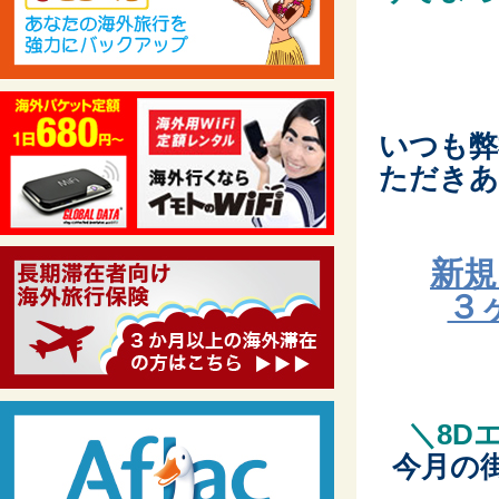
いつも弊
ただきあ
新規
３
＼8D
今月の