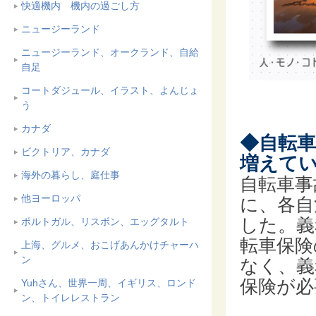
快適機内 機内の過ごし方
ニュージーランド
ニュージーランド、オークランド、自給
自足
コートダジュール、イラスト、よんじょ
う
カナダ
◆自転
ビクトリア、カナダ
増えて
海外の暮らし、庭仕事
自転車事
他ヨーロッパ
に、各自
した。義
ポルトガル、リスボン、エッグタルト
転車保険
上海、グルメ、おこげあんかけチャーハ
ン
なく、義
保険が必
Yuhさん、世界一周、イギリス、ロンド
ン、トイレレストラン