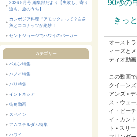
90秒
2026.8月号 編集部だより【失敗も、寄り
道も、旅のうち】
きっ
カンボジア料理『アモック』って？白身
魚とココナッツが絶妙！
セントジョージでハワイのバーガー
オーストラ
ィーズとメ
カテゴリー
ディオ動画
ベルン特集
ハノイ特集
この動画で
バリ特集
クイーンズラ
アンズ •
インドネシア
ス・ウェール
街角動画
イ・ビーチ 
スペイン
イ・カント
アムステルダム特集
ト • スリ
ハワイ
フリンダース