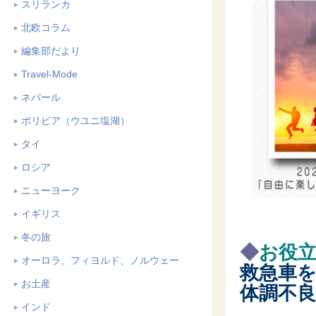
スリランカ
北欧コラム
編集部だより
Travel-Mode
ネパール
ボリビア（ウユニ塩湖）
タイ
ロシア
ニューヨーク
イギリス
冬の旅
◆
お役
オーロラ、フィヨルド、ノルウェー
救急車
お土産
体調不良
インド