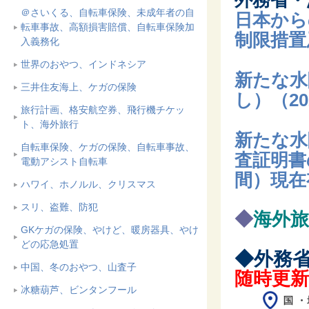
外務省・
＠さいくる、自転車保険、未成年者の自
日本から
転車事故、高額損害賠償、自転車保険加
制限措置及
入義務化
世界のおやつ、インドネシア
新たな水
三井住友海上、ケガの保険
し）（
2
旅行計画、格安航空券、飛行機チケッ
ト、海外旅行
新たな水
自転車保険、ケガの保険、自転車事故、
査証明書
電動アシスト自転車
間）現在
ハワイ、ホノルル、クリスマス
スリ、盗難、防犯
◆
海外
GKケガの保険、やけど、暖房器具、やけ
どの応急処置
◆外務
中国、冬のおやつ、山査子
随時更
冰糖葫芦、ビンタンフール