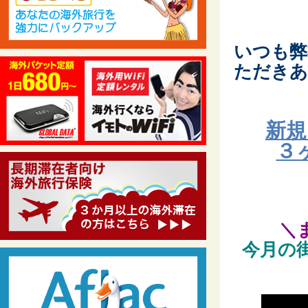
いつも弊
ただきあ
新規
３
＼
今月の