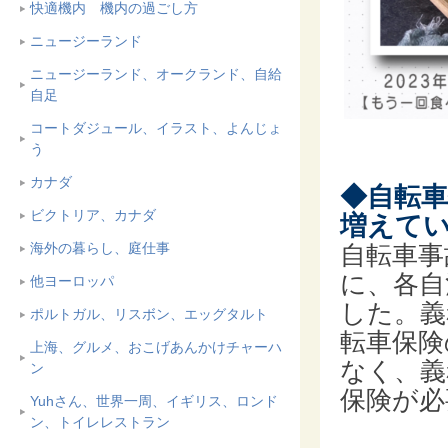
快適機内 機内の過ごし方
ニュージーランド
ニュージーランド、オークランド、自給
自足
コートダジュール、イラスト、よんじょ
う
カナダ
◆自転
ビクトリア、カナダ
増えて
海外の暮らし、庭仕事
自転車事
に、各自
他ヨーロッパ
した。義
ポルトガル、リスボン、エッグタルト
転車保険
上海、グルメ、おこげあんかけチャーハ
なく、義
ン
保険が必
Yuhさん、世界一周、イギリス、ロンド
ン、トイレレストラン