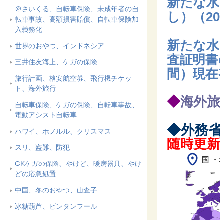
新たな水
＠さいくる、自転車保険、未成年者の自
し）（
2
転車事故、高額損害賠償、自転車保険加
入義務化
新たな水
世界のおやつ、インドネシア
査証明書
三井住友海上、ケガの保険
間）現在
旅行計画、格安航空券、飛行機チケッ
ト、海外旅行
◆
海外
自転車保険、ケガの保険、自転車事故、
電動アシスト自転車
◆外務
ハワイ、ホノルル、クリスマス
随時更
スリ、盗難、防犯
GKケガの保険、やけど、暖房器具、やけ
どの応急処置
中国、冬のおやつ、山査子
冰糖葫芦、ビンタンフール