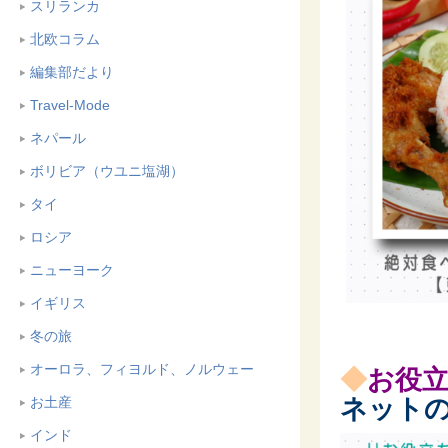
スリランカ
北欧コラム
編集部だより
Travel-Mode
ネパール
ボリビア（ウユニ塩湖）
タイ
ロシア
ニューヨーク
イギリス
冬の旅
オーロラ、フィヨルド、ノルウェー
◆
お役
お土産
ネット
インド