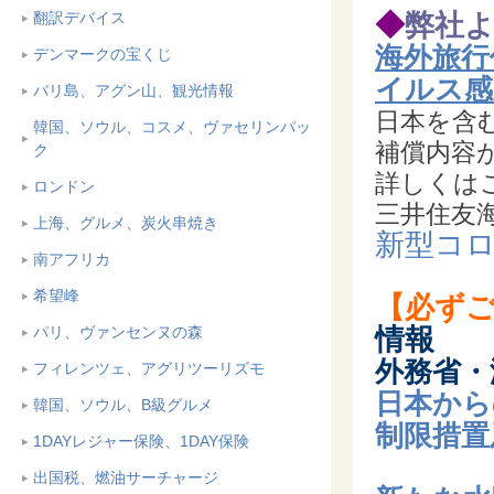
翻訳デバイス
◆
弊社
海外旅行
デンマークの宝くじ
イルス感
バリ島、アグン山、観光情報
日本を含
韓国、ソウル、コスメ、ヴァセリンパッ
補償内容
ク
詳しくは
ロンドン
三井住友
上海、グルメ、炭火串焼き
新型コ
南アフリカ
希望峰
【必ず
パリ、ヴァンセンヌの森
情報
外務省・
フィレンツェ、アグリツーリズモ
日本から
韓国、ソウル、B級グルメ
制限措置及
1DAYレジャー保険、1DAY保険
出国税、燃油サーチャージ