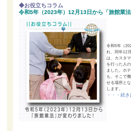
◆
お役立ちコラム
令和
5
年（
2023
年）
12
月
13
日から「旅館業法
令和5年（2
れ、同年12
は、カスタマ
を行った人の
ました。
ホテ
も、そこで働
せる場所とな
します。
・・・続き