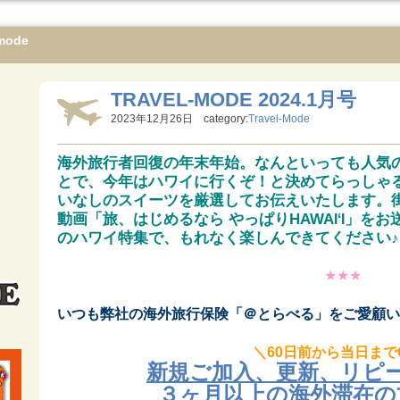
mode
TRAVEL-MODE 2024.1月号
2023年12月26日 category:
Travel-Mode
海外旅行者回復の年末年始。なんといっても人気
とで、今年はハワイに行くぞ！と決めてらっしゃ
いなしのスイーツを厳選してお伝えいたします。
動画「旅、はじめるなら やっぱりHAWA
」をお送
IʻI
のハワイ特集で、もれなく楽しんできてください♪
★★★
いつも弊社の海外旅行保険「＠とらべる」をご愛顧い
＼60日前から当日まで
新規ご加入、更新、リピ
３ヶ月以上の海外滞在の