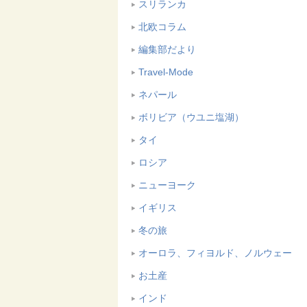
スリランカ
北欧コラム
編集部だより
Travel-Mode
ネパール
ボリビア（ウユニ塩湖）
タイ
ロシア
ニューヨーク
イギリス
冬の旅
オーロラ、フィヨルド、ノルウェー
お土産
インド