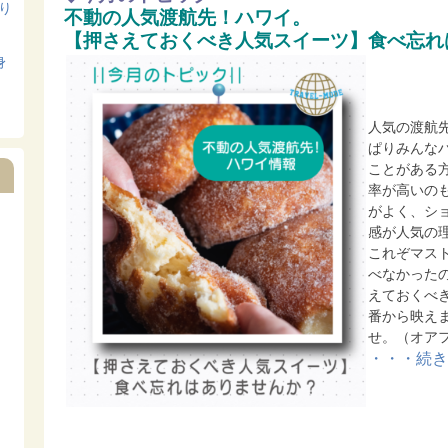
寄り
不動の人気渡航先！ハワイ。
【押さえておくべき人気スイーツ】食べ忘れ
身
人気の渡航
ぱりみんな
ことがある
率が高いの
がよく、シ
感が人気の
これぞマス
べなかった
えておくべ
番から映え
せ。（オア
・・・続き