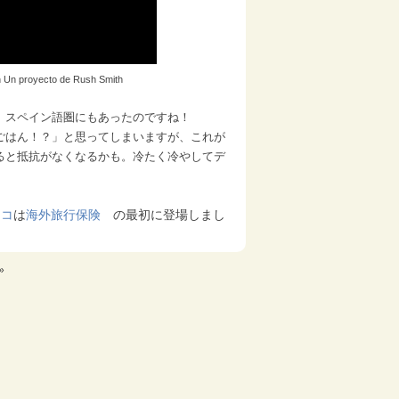
 Un proyecto de Rush Smith
。スペイン語圏にもあったのですね！
ごはん！？」と思ってしまいますが、これが
ると抵抗がなくなるかも。冷たく冷やしてデ
シコ
は
海外旅行保険
の最初に登場しまし
»