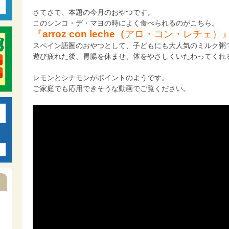
さてさて、本題の今月のおやつです。
このシンコ・デ・マヨの時によく食べられるのがこちら。
『
arroz con leche（
アロ・コン・レチェ）
スペイン語圏のおやつとして、子どもにも大人気のミルク粥
遊び疲れた後、胃腸を休ませ、体をやさしくいたわってくれ
レモンとシナモンがポイントのようです。
ご家庭でも応用できそうな動画でご覧ください。