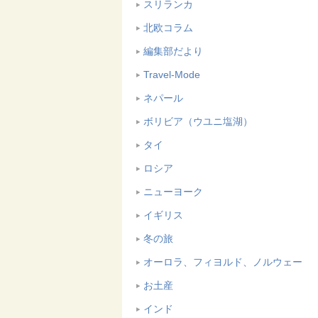
スリランカ
北欧コラム
編集部だより
Travel-Mode
ネパール
ボリビア（ウユニ塩湖）
タイ
ロシア
ニューヨーク
イギリス
冬の旅
オーロラ、フィヨルド、ノルウェー
お土産
インド