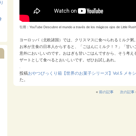
寄り
身
引用：YouTube Descubre el mundo a través de los mágicos ojos de Little Rush
ヨーロッパ（北欧諸国）では、クリスマスに食べられるミルク粥
お米が主食の日本人からすると、「ごはんにミルク！？」「甘い
意外においしいのです。おはぎも甘いごはんですから、そう考え
ザートとして食べるとおいしいです。ぜひお試しあれ。
.
投稿
おやつびっくり箱【世界のお菓子シリーズ】Vol.5 メキ
た。
«
前の記事
次の記事