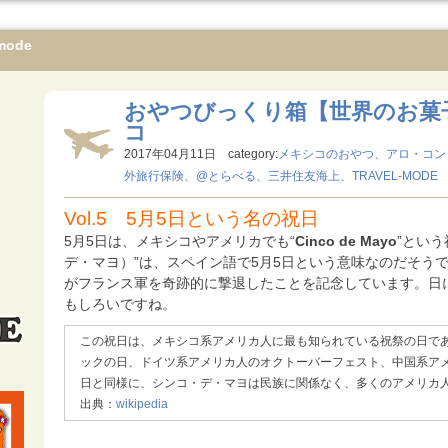
mode
おやつびっくり箱【世界のお菓子シ
コ
2017年04月11日 category:
メキシコのおやつ、アロ・コン
外旅行保険、@とらべる、三井住友海上、TRAVEL-MODE
Vol.5 5月5日という名の祝日
5月5日は、メキシコやアメリカでも“
Cinco de Mayo
”という
デ・マヨ）”は、スペイン語で5月5日という意味なのだそうで
がフランス軍を奇跡的に撃退したことを記念しています。日
もしろいですね。
この祝日は、メキシコ系アメリカ人に最も知られている祝祭の日で
ックの日、ドイツ系アメリカ人のオクトーバーフェスト、中国系ア
日と同様に、シンコ・デ・マヨは民族に関係なく、多くのアメリカ
出典：
wikipedia