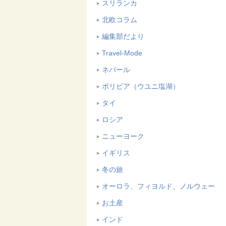
スリランカ
北欧コラム
編集部だより
Travel-Mode
ネパール
ボリビア（ウユニ塩湖）
タイ
ロシア
ニューヨーク
イギリス
冬の旅
オーロラ、フィヨルド、ノルウェー
お土産
インド