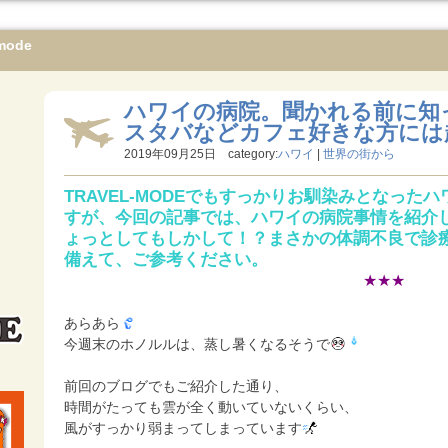
mode
ハワイの病院。聞かれる前に知
スタバなどカフェ好きな方には
2019年09月25日 category:
ハワイ
|
世界の街から
TRAVEL-MODEでもすっかりお馴染みとなっ
すが、今回の記事では、ハワイの病院事情を紹介
ょっとしてもしかして！？まさかの体調不良で診
備えて、ご参考ください。
★★★
あらあら
今週末のホノルルは、蒸し暑くなるそうで
前回のブログでもご紹介した通り、
時間がたっても雲が全く動いていないくらい、
風がすっかり弱まってしまっています