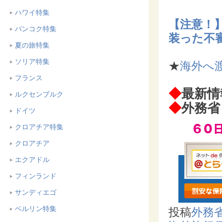
ハワイ特集
【注意！
バンコク特集
装った不
夏の旅特集
ソリア特集
★
海外へ
フランス
◆
最新情
ルクセンブルク
◆
外務
ドイツ
クロアチア特集
クロアチア
エクアドル
フィンランド
サンディエゴ
ベルリン特集
投稿
外務省