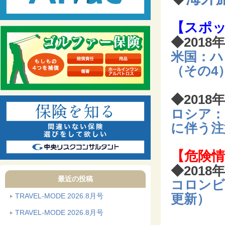
【スポ
◆
2018
米国：ハ
（その4
◆
2018
ロシア：
に伴う注
【危険情
◆
2018
最近の投稿
コロンビ
TRAVEL-MODE 2026.8月号
更新）
TRAVEL-MODE 2026.8月号