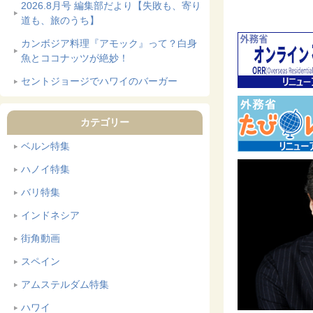
2026.8月号 編集部だより【失敗も、寄り
道も、旅のうち】
カンボジア料理『アモック』って？白身
魚とココナッツが絶妙！
セントジョージでハワイのバーガー
カテゴリー
ベルン特集
ハノイ特集
バリ特集
インドネシア
街角動画
スペイン
アムステルダム特集
ハワイ