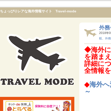
ちょっぴりレアな海外情報サイト Travel-mode
外務
2018年0
航、外務
◆海外
を踏ま
詳細に
全情報
◆
海外へ
～