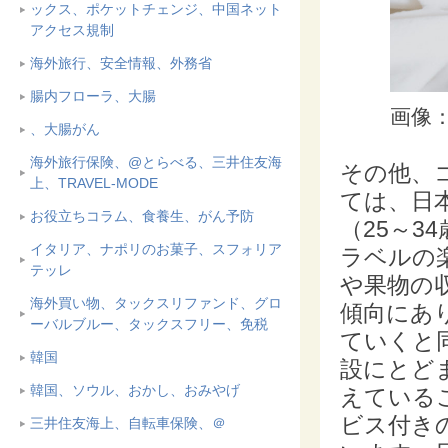
ックス、ポケットチェンジ、中国ネット
アクセス規制
海外旅行、安全情報、外務省
腸内フローラ、大腸
画像：i
、大腸がん
海外旅行保険、@とらべる、三井住友海
その他、
上、TRAVEL-MODE
ては、日
お役立ちコラム、食養生、がん予防
（25～3
イタリア、ナポリのお菓子、スフォリア
ラベルの
テッレ
や果物の
海外買い物、タックスリファンド、グロ
傾向にあ
ーバルブルー、タックスフリー、免税
ていくと
韓国
設にとど
韓国、ソウル、おかし、おみやげ
えている
ビス付き
三井住友海上、自転車保険、＠