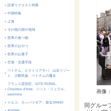
読者リクエスト特集
中国特集
上海
その他の国や地域
世界の食べ物
世界のおやつ
世界のお菓子
空港・交通手段
ベトナム、ビクトリアサパ、山岳リゾー
ト、少数民族、ベトナムの魔女
フランス貸別荘、GITE RURAL、
Chambre d'hote、ジット・リュラル、
画像：iS
satomina
トルコ、カッパドギア、旅女SHIHO
同グルー
AGERN