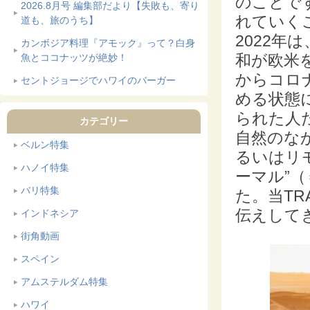
のことで
2026.8月号 編集部だより【失敗も、寄り
れていく
道も、旅のうち】
2022
カンボジア料理『アモック』って？白身
和が欧米
魚とココナッツが絶妙！
からコロ
セントジョージでハワイのバーガー
める状態
られた人
カテゴリー
自然のな
ベルン特集
るいはリ
ハノイ特集
ーマル”
バリ特集
た。当TR
伝えして
インドネシア
街角動画
スペイン
アムステルダム特集
ハワイ