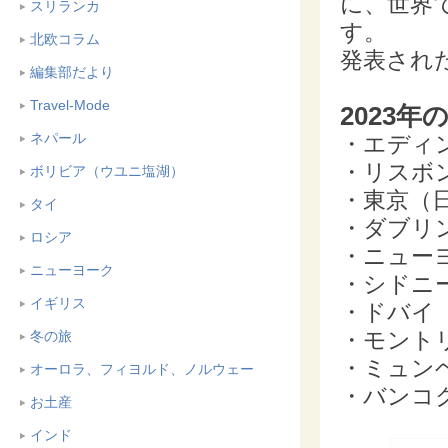
に、世界
スリランカ
す。
北欧コラム
発表され
編集部だより
Travel-Mode
2023
ネパール
・エディ
・リスボ
ボリビア（ウユニ塩湖）
・東京（
タイ
・ダブリ
ロシア
・ニュー
ニューヨーク
・シドニ
イギリス
・ドバイ
・モント
冬の旅
・ミュン
オーロラ、フィヨルド、ノルウェー
・バンコ
お土産
インド