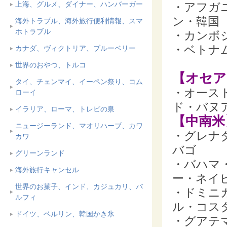
上海、グルメ、ダイナー、ハンバーガー
・アフガ
ン・韓国
海外トラブル、海外旅行便利情報、スマ
ホトラブル
・カンボ
・ベトナ
カナダ、ヴィクトリア、ブルーベリー
世界のおやつ、トルコ
【オセア
タイ、チェンマイ、イーペン祭り、コム
・オース
ローイ
ド・バヌ
イラリア、ローマ、トレビの泉
【中南米
ニュージーランド、マオリハーブ、カワ
・グレナ
カワ
バゴ
グリーンランド
・バハマ
海外旅行キャンセル
ー・ネイ
世界のお菓子、インド、カジュカリ、バ
・ドミニ
ルフィ
ル・コス
ドイツ、ベルリン、韓国かき氷
・グアテ