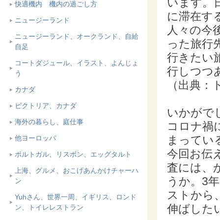
います。日
快適機内 機内の過ごし方
に滞在す
ニュージーランド
人々の今
ニュージーランド、オークランド、自給
った旅行
自足
行きたい
コートダジュール、イラスト、よんじょ
行しつつ
う
（出典：ト
カナダ
ビクトリア、カナダ
いかがで
海外の暮らし、庭仕事
コロナ禍
まってい
他ヨーロッパ
今回お伝
ポルトガル、リスボン、エッグタルト
査には、
上海、グルメ、おこげあんかけチャーハ
うか。3
ン
ストから
Yuhさん、世界一周、イギリス、ロンド
伸ばした
ン、トイレレストラン