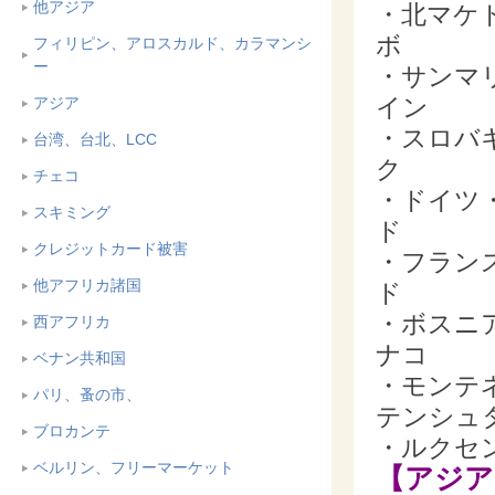
他アジア
・北マケ
ボ
フィリピン、アロスカルド、カラマンシ
ー
・サンマ
イン
アジア
・スロバ
台湾、台北、LCC
ク
チェコ
・ドイツ
スキミング
ド
クレジットカード被害
・フラン
他アフリカ諸国
ド
・ボスニ
西アフリカ
ナコ
ベナン共和国
・モンテ
パリ、蚤の市、
テンシュ
ブロカンテ
・ルクセ
ベルリン、フリーマーケット
【アジア