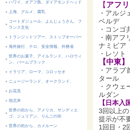
ハワイ、オアフ島、ダイアモンドヘッド
【
アフリ
上海、グルメ、腐乳
・アルジ
ベルデ
コートダジュール、よんじょうさん、フ
ランス文化
・コンゴ
・南アフ
トランジットツアー、ストップオーバー
ナミビア
海外旅行、テロ、安全情報、外務省
・レソト
世界のお菓子、アイルランド、ハロウィ
【中東】
ン、バームブラック
・アラブ
イラリア、ローマ、コロッセオ
タール
ニュージーランド、オークランド、
・クウェ
お花見
ルダン
他北米
【日本入
3回以上
世界の街から、アメリカ、サンディエ
ゴ、ジュリアン、りんごの街
提示が不
世界の街から、カメルーン
1回目・