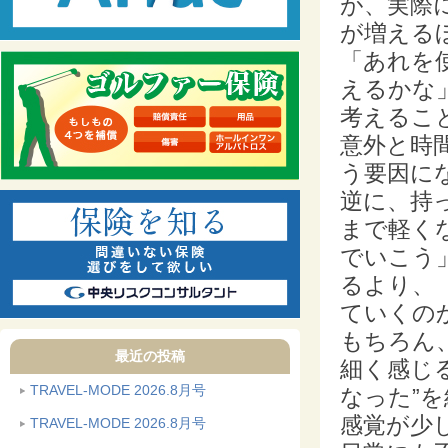
が、実際
が増える
「あれを
えるかな
考えるこ
意外と時
う要因に
逆に、持
まで軽く
でいこう
るより、
ていくの
もちろん
最近の投稿
細く感じ
TRAVEL-MODE 2026.8月号
なった”
感覚が少
TRAVEL-MODE 2026.8月号