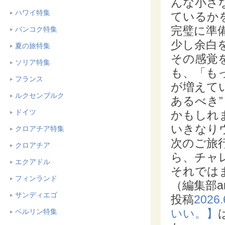
んな小さ
ハワイ特集
ているか
完璧に準
バンコク特集
少し余白
夏の旅特集
その感覚
ソリア特集
も、「も
フランス
が増えて
ルクセンブルク
あるべき
”
ドイツ
かもしれ
いきなり
クロアチア特集
次のご旅
クロアチア
ら、チャ
エクアドル
それでは
フィンランド
（編集部an
サンディエゴ
投稿
202
いい。】
ベルリン特集