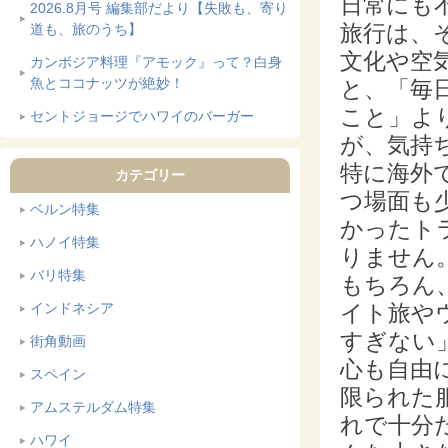
日常にも
2026.8月号 編集部だより【失敗も、寄り
旅行は、
道も、旅のうち】
文化や空
カンボジア料理『アモック』って？白身
魚とココナッツが絶妙！
と、「毎
こと」よ
セントジョージでハワイのバーガー
が、気持
特に海外
カテゴリー
つ場面も
ベルン特集
かったト
ハノイ特集
りません
バリ特集
もちろん
イト旅や
インドネシア
すぎない
街角動画
心も自由
スペイン
限られた
アムステルダム特集
れで十分
ハワイ