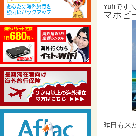
Yuhです＼(
マホビ
昨日も来