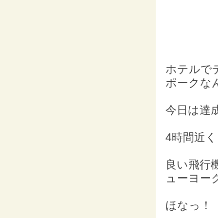
ホテルで
ポークな
今日は達成
4時間近
良い飛行
ューヨー
ほなっ！