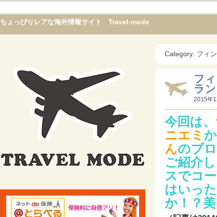
ちょっぴりレアな海外情報サイト Travel-mode
Category: フ
フィ
ラン
2015年1
今回は、
ニエミ
か
ん
のブロ
ご紹介し
スでコー
はいった
か！？美