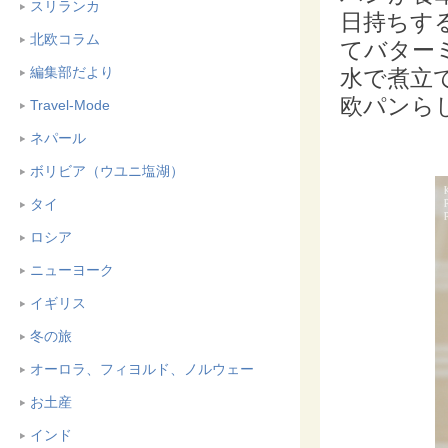
スリランカ
日持ちす
北欧コラム
てバター
編集部だより
水で煮立
欧パンら
Travel-Mode
ネパール
ボリビア（ウユニ塩湖）
タイ
ロシア
ニューヨーク
イギリス
冬の旅
オーロラ、フィヨルド、ノルウェー
お土産
インド