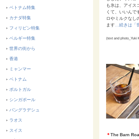
も氷は、アイス
ベトナム特集
くて、いいんで
カナダ特集
ロやミルクなし
ます
…続きは「
フィリピン特集
ベルギー特集
(text and photo_Yuki 
世界の街から
香港
ミャンマー
ベトナム
ポルトガル
シンガポール
バングラデシュ
ラオス
スイス
＊
The Barn Ro