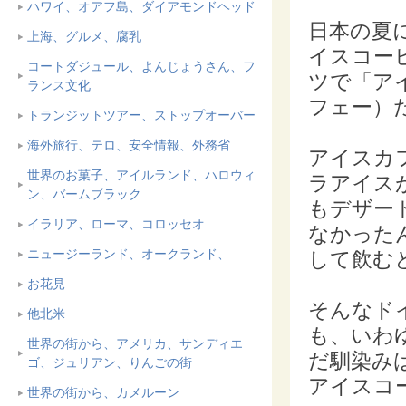
ハワイ、オアフ島、ダイアモンドヘッド
日本の夏
上海、グルメ、腐乳
イスコー
コートダジュール、よんじょうさん、フ
ツで「アイ
ランス文化
フェー）
トランジットツアー、ストップオーバー
海外旅行、テロ、安全情報、外務省
アイスカ
世界のお菓子、アイルランド、ハロウィ
ラアイス
ン、バームブラック
もデザー
イラリア、ローマ、コロッセオ
なかった
ニュージーランド、オークランド、
して飲む
お花見
そんなド
他北米
も、いわ
世界の街から、アメリカ、サンディエ
だ馴染み
ゴ、ジュリアン、りんごの街
アイスコ
世界の街から、カメルーン