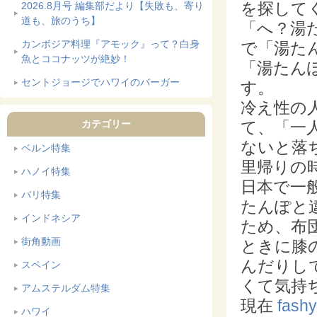
を探して
2026.8月号 編集部だより【失敗も、寄り
道も、旅のうち】
「へ？湯
カンボジア料理『アモック』って？白身
で「湯た
魚とココナッツが絶妙！
「湯たん
セントジョージでハワイのバーガー
す。
冷え性の
カテゴリー
て、「一
ないと落
ベルン特集
里帰りの
ハノイ特集
日本で一
バリ特集
たんぽと
インドネシア
ため、布
街角動画
ときに膝
んだりし
スペイン
くて気持
アムステルダム特集
現在
fas
ハワイ