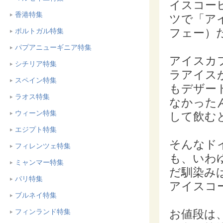
イスコー
香港特集
ツで「アイ
フェー）
ポルトガル特集
パプアニューギニア特集
アイスカ
シチリア特集
ラアイス
スペイン特集
もデザー
ラオス特集
なかった
ウィーン特集
して飲む
エジプト特集
そんなド
フィレンツェ特集
も、いわ
ミャンマー特集
だ馴染み
パリ特集
アイスコ
ブルネイ特集
お値段は
フィンランド特集