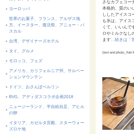
さなカフェコー
本格的。質のい
ヨーロッパ
ししたアイスコ
世界のお菓子、フランス、アルザス地
も氷は、アイス
方、イースター、復活祭、アニョー・パ
くて、いいんで
スカル
ロやミルクなし
ます
…続きは「
台湾、デザイナーズホテル
タイ、グルメ
(text and photo_Yuki 
モロッコ、フェズ
アメリカ、カリフォルニア州、サルベー
ションマウンテン
ドイツ、おさんぽベルリン
BVG、アディダスコラボ企画2018
ニュージーランド、半自給自足、アヒル
の卵
イタリア、カゼルタ宮殿、スターウォー
ズロケ地