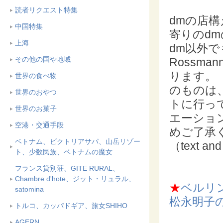
読者リクエスト特集
dmの店
中国特集
寄りのd
上海
dm以外
その他の国や地域
Rossm
ります。
世界の食べ物
のものは
世界のおやつ
トに行っ
世界のお菓子
エーショ
空港・交通手段
めご了承
ベトナム、ビクトリアサパ、山岳リゾー
（text and
ト、少数民族、ベトナムの魔女
フランス貸別荘、GITE RURAL、
Chambre d'hote、ジット・リュラル、
★
ベルリ
satomina
松永明子
トルコ、カッパドギア、旅女SHIHO
AGERN