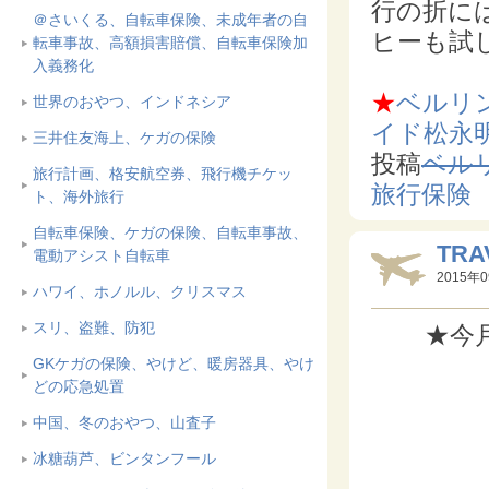
行の折に
＠さいくる、自転車保険、未成年者の自
ヒーも試
転車事故、高額損害賠償、自転車保険加
入義務化
★
ベルリ
世界のおやつ、インドネシア
イド松永
三井住友海上、ケガの保険
投稿
ベル
旅行計画、格安航空券、飛行機チケッ
旅行保
ト、海外旅行
自転車保険、ケガの保険、自転車事故、
TRA
電動アシスト自転車
2015年0
ハワイ、ホノルル、クリスマス
スリ、盗難、防犯
★今
GKケガの保険、やけど、暖房器具、やけ
どの応急処置
中国、冬のおやつ、山査子
冰糖葫芦、ビンタンフール