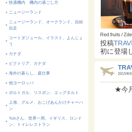
快適機内 機内の過ごし方
ニュージーランド
ニュージーランド、オークランド、自給
自足
Red fruits / Z
コートダジュール、イラスト、よんじょ
投稿
TRA
う
初に登場
カナダ
ビクトリア、カナダ
TRA
海外の暮らし、庭仕事
2015年0
他ヨーロッパ
★今
ポルトガル、リスボン、エッグタルト
上海、グルメ、おこげあんかけチャーハ
ン
Yuhさん、世界一周、イギリス、ロンド
ン、トイレレストラン