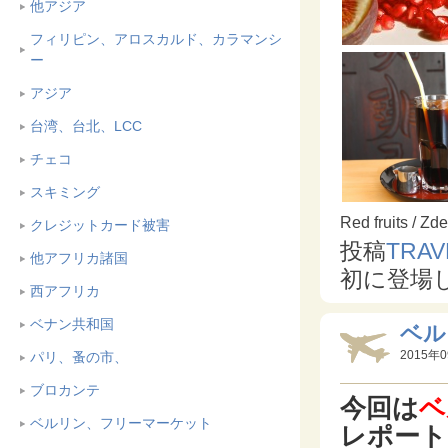
他アジア
フィリピン、アロスカルド、カラマンシ
ー
アジア
台湾、台北、LCC
チェコ
スキミング
Red fruits / Z
クレジットカード被害
投稿
TRA
他アフリカ諸国
初に登場
西アフリカ
ベナン共和国
ベル
2015年0
パリ、蚤の市、
ブロカンテ
今回は
ベ
ベルリン、フリーマーケット
レポート