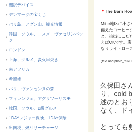
翻訳デバイス
＊
The Barn Ro
デンマークの宝くじ
Mitte地区に
バリ島、アグン山、観光情報
備えたコーヒー
韓国、ソウル、コスメ、ヴァセリンパッ
と、抽出にこだわ
ク
えばOKです。
なりライトロー
ロンドン
上海、グルメ、炭火串焼き
(text and photo_Yuki 
南アフリカ
希望峰
久保田さん
パリ、ヴァンセンヌの森
り、col
フィレンツェ、アグリツーリズモ
述のとお
韓国、ソウル、B級グルメ
なく、ド
1DAYレジャー保険、1DAY保険
とっても
出国税、燃油サーチャージ