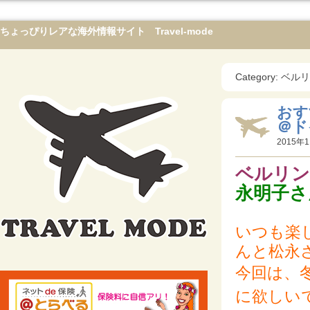
ちょっぴりレアな海外情報サイト Travel-mode
Category: ベ
おす
＠ド
2015年1
ベルリン
永明子さ
いつも楽
んと松永
今回は、
に欲しい