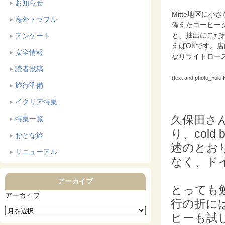
お知らせ
Mitte地区に
海外トラブル
備えたコーヒー
と、抽出にこだわ
アンケート
えばOKです。
安全情報
なりライトロー
読者投稿
(text and photo_Yuki 
旅行準備
イタリア特集
久保田さん
特集一覧
り、col
おとな旅
述のとお
リニューアル
なく、ド
アーカイブ
とっても
アーカイブ
行の折に
ヒーも試