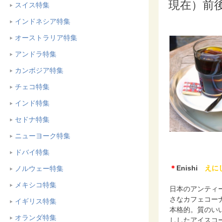
現在）前
スイス特集
インドネシア特集
オーストラリア特集
アンドラ特集
カンボジア特集
チェコ特集
インド特集
セドナ特集
ニューヨーク特集
ドバイ特集
＊
Enishi
えに
ノルウェー特集
メキシコ特集
日本のアンティ
さなカフェコー
イギリス特集
本格的。質のい
オランダ特集
ししたアイスコ