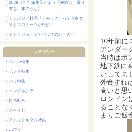
2026.8月号 編集部だより【失敗も、寄り
道も、旅のうち】
カンボジア料理『アモック』って？白身
魚とココナッツが絶妙！
セントジョージでハワイのバーガー
10年前
アンダー
カテゴリー
当時はポ
ベルン特集
地下鉄に
ハノイ特集
いしてまし
外食すれば
バリ特集
高いと思
インドネシア
ロンドン
街角動画
ることな
スペイン
まりご飯食
アムステルダム特集
ハワイ