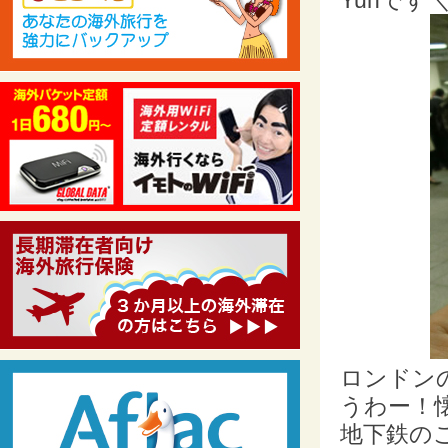
Yuhです＼(
ロンドン
うわー！
地下鉄の