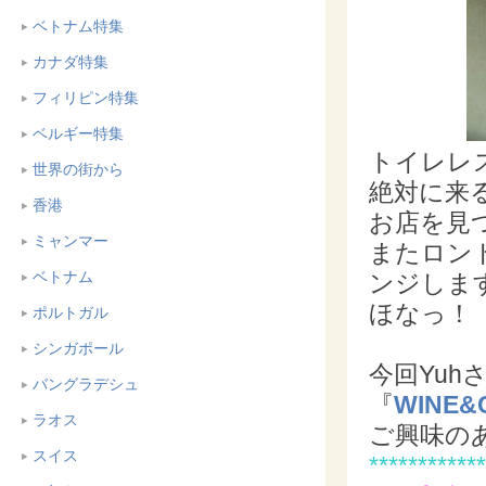
ベトナム特集
カナダ特集
フィリピン特集
ベルギー特集
トイレレ
世界の街から
絶対に来
香港
お店を見つ
ミャンマー
またロン
ベトナム
ンジしま
ほなっ！
ポルトガル
シンガポール
今回Yuh
バングラデシュ
『
WINE&C
ラオス
ご興味の
スイス
************