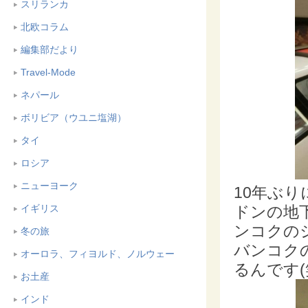
スリランカ
北欧コラム
編集部だより
Travel-Mode
ネパール
ボリビア（ウユニ塩湖）
タイ
ロシア
ニューヨーク
10年ぶ
ドンの地
イギリス
ンコクの
冬の旅
バンコク
オーロラ、フィヨルド、ノルウェー
るんです(
お土産
インド