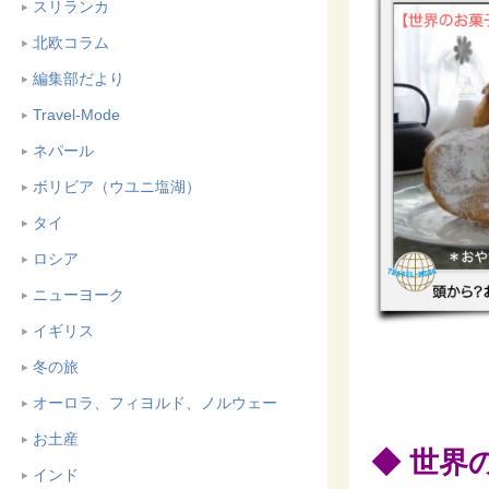
スリランカ
北欧コラム
編集部だより
Travel-Mode
ネパール
ボリビア（ウユニ塩湖）
タイ
ロシア
ニューヨーク
イギリス
冬の旅
オーロラ、フィヨルド、ノルウェー
お土産
◆ 世界
インド