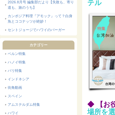
テル
2026.8月号 編集部だより【失敗も、寄り
道も、旅のうち】
カンボジア料理『アモック』って？白身
魚とココナッツが絶妙！
セントジョージでハワイのバーガー
カテゴリー
ベルン特集
ハノイ特集
バリ特集
インドネシア
街角動画
スペイン
◆ 【お
アムステルダム特集
場所を
ハワイ