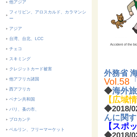
他アジア
フィリピン、アロスカルド、カラマンシ
ー
アジア
台湾、台北、LCC
Accident of the bi
チェコ
スキミング
クレジットカード被害
外務省 海
他アフリカ諸国
Vol.58
◆
海外
西アフリカ
【広域情
ベナン共和国
◆2018/
パリ、蚤の市、
んに関す
ブロカンテ
【スポ
ベルリン、フリーマーケット
◆2018/