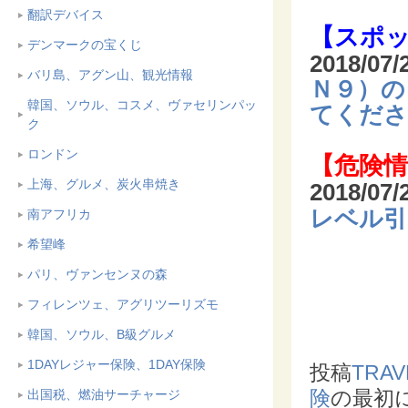
翻訳デバイス
【スポ
デンマークの宝くじ
2018/07
バリ島、アグン山、観光情報
Ｎ９）の
韓国、ソウル、コスメ、ヴァセリンパッ
てくださ
ク
ロンドン
【危険情
上海、グルメ、炭火串焼き
2018/07
レベル引
南アフリカ
希望峰
パリ、ヴァンセンヌの森
フィレンツェ、アグリツーリズモ
韓国、ソウル、B級グルメ
1DAYレジャー保険、1DAY保険
投稿
TRAV
険
の最初
出国税、燃油サーチャージ