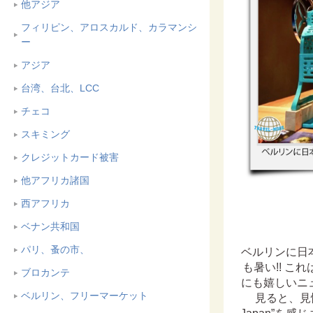
他アジア
フィリピン、アロスカルド、カラマンシ
ー
アジア
台湾、台北、LCC
チェコ
スキミング
クレジットカード被害
他アフリカ諸国
西アフリカ
ベナン共和国
パリ、蚤の市、
ベルリンに日
も暑い!! こ
ブロカンテ
にも嬉しいニ
ベルリン、フリーマーケット
見ると、見慣