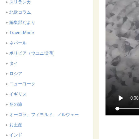
スリランカ
北欧コラム
編集部だより
Travel-Mode
ネパール
ボリビア（ウユニ塩湖）
タイ
ロシア
ニューヨーク
イギリス
冬の旅
オーロラ、フィヨルド、ノルウェー
お土産
インド