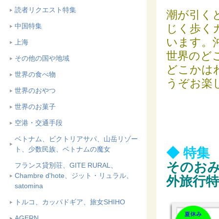
読者リクエスト特集
潮が引く
中国特集
じく歩く
います。
上海
世界のど
その他の国や地域
どこかは
世界の食べ物
うぞお楽
世界のおやつ
世界のお菓子
空港・交通手段
ベトナム、ビクトリアサパ、山岳リゾー
ト、少数民族、ベトナムの魔女
◆ 特集
そのおみ
フランス貸別荘、GITE RURAL、
Chambre d'hote、ジット・リュラル、
外旅行特
satomina
トルコ、カッパドギア、旅女SHIHO
AGERN